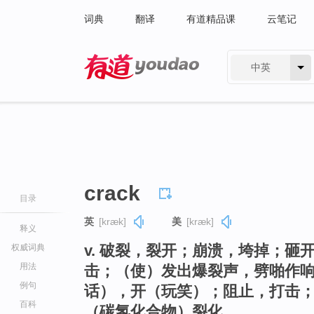
词典
翻译
有道精品课
云笔记
中英
有道 - 网易旗下搜索
crack
目录
英
[kræk]
美
[kræk]
释义
v. 破裂，裂开；崩溃，垮掉；
权威词典
用法
击；（使）发出爆裂声，劈啪作
例句
话），开（玩笑）；阻止，打击
百科
（碳氢化合物）裂化