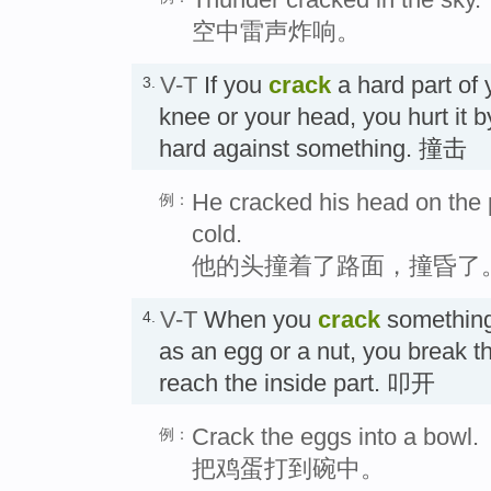
空中雷声炸响。
V-T
If you
crack
a hard part of 
3.
knee or your head, you hurt it by
hard against something. 撞击
He cracked his head on th
例：
cold.
他的头撞着了路面，撞昏了
V-T
When you
crack
something 
4.
as an egg or a nut, you break th
reach the inside part. 叩开
Crack the eggs into a bowl.
例：
把鸡蛋打到碗中。