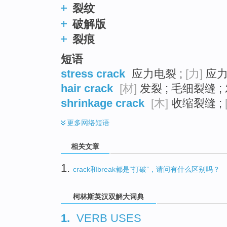
裂纹
破解版
裂痕
短语
stress crack
应力电裂 ;
[力]
应力
hair crack
[材]
发裂 ; 毛细裂缝 ;
shrinkage crack
[木]
收缩裂缝 ;
更多
网络短语
相关文章
1.
crack和break都是“打破”，请问有什么区别吗？
柯林斯英汉双解大词典
1.
VERB USES