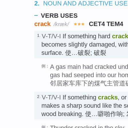
2.
NOUN AND ADJECTIVE US
VERB USES
crack
CET4 TEM4
/kræk/
V-T/V-I
If something hard
crac
1.
becomes slightly damaged, with
surface. 使…破裂; 破裂
A gas main had cracked und
例：
gas had seeped into our ho
邻居家车库下的煤气主管道
V-T/V-I
If something
cracks
, or
2.
makes a sharp sound like the s
wood breaking. 使…噼啪作
Thunder cracked in the sky.
例：