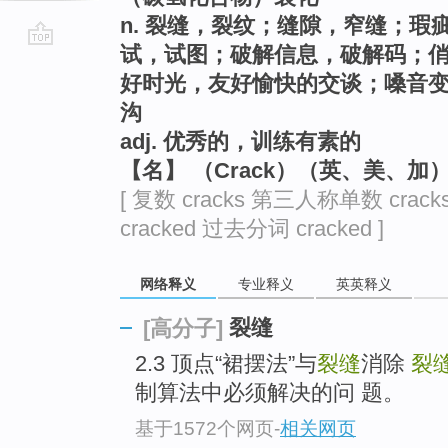
n. 裂缝，裂纹；缝隙，窄缝；
试，试图；破解信息，破解码；
go
好时光，友好愉快的交谈；嗓音变
top
沟
adj. 优秀的，训练有素的
【名】 （Crack）（英、美、
[ 复数 cracks 第三人称单数 crack
cracked 过去分词 cracked ]
网络释义
专业释义
英英释义
裂缝
[高分子]
2.3 顶点“裙摆法”与
裂缝
消除
裂
制算法中必须解决的问 题。
基于1572个网页
-
相关网页