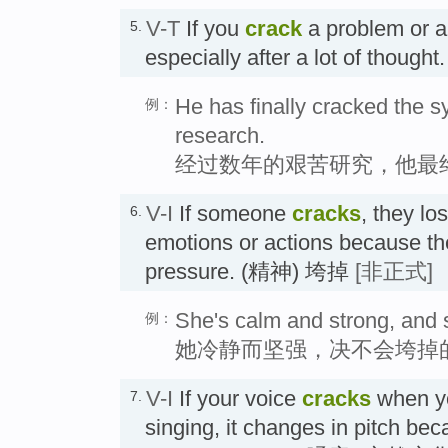
V-T
If you
crack
a problem or a 
5.
especially after a lot of th
He has finally cracked the s
例：
research.
经过数年的艰苦研究，他最
V-I
If someone
cracks
, they los
6.
emotions or actions because the
pressure. (精神) 垮掉
[非正式]
She's calm and strong, and s
例：
她冷静而坚强，决不会垮掉
V-I
If your voice
cracks
when yo
7.
singing, it changes in pitch bec