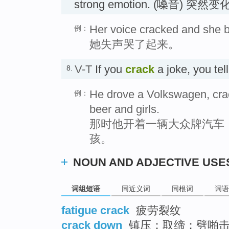
strong emotion. (嗓音) 突然变
Her voice cracked and she b
例：
她失声哭了起来。
V-T
If you
crack
a joke, you tel
8.
He drove a Volkswagen, crac
例：
beer and girls.
那时他开着一辆大众牌汽车
孩。
NOUN AND ADJECTIVE USE
词组短语
同近义词
同根词
词语
fatigue crack
疲劳裂纹
crack down
镇压；取缔；劈啪