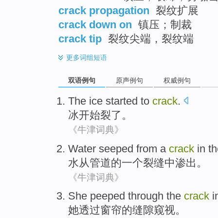
crack propagation
裂纹扩展
crack down on
镇压；制裁
crack tip
裂纹尖端，裂纹端
更多
词组短语
双语例句
原声例句
权威例句
The ice
started to
crack
.
冰
开始
裂了
。
《牛津词典》
Water
seeped
from
a
crack
in
th
水
从
管道
的
一个
裂缝
中
渗出
。
《牛津词典》
She
peeped
through
the
crack
i
她
透过窗帘
的
缝隙
窥视
。