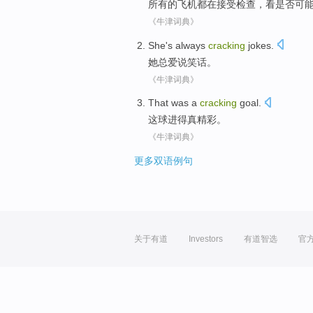
所有
的
飞机
都
在
接受检查，看是否
可
《牛津词典》
She
's always
cracking
jokes
.
她
总
爱
说笑话
。
《牛津词典》
That
was
a
cracking
goal.
这
球进得
真
精彩。
《牛津词典》
更多双语例句
关于有道
Investors
有道智选
官