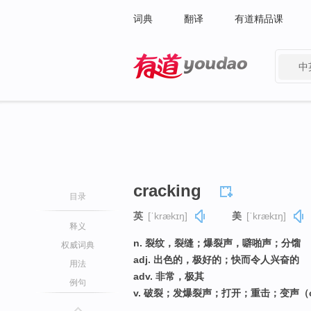
词典
翻译
有道精品课
中
有道 - 网易旗下搜索
cracking
目录
英
[ˈkrækɪŋ]
美
[ˈkrækɪŋ]
释义
n. 裂纹，裂缝；爆裂声，噼啪声；分馏
权威词典
adj. 出色的，极好的；快而令人兴奋的
用法
adv. 非常，极其
例句
v. 破裂；发爆裂声；打开；重击；变声（c