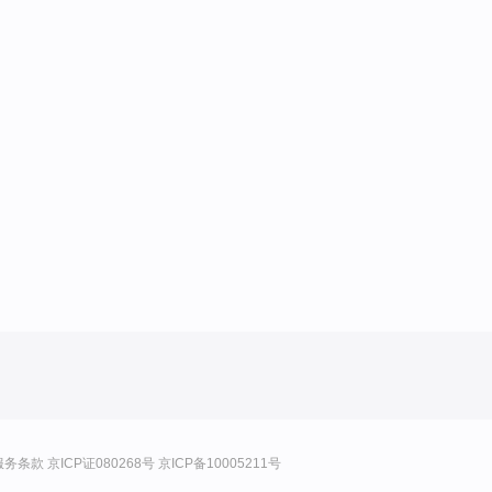
服务条款
京ICP证080268号
京ICP备10005211号