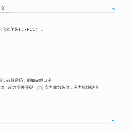
释义
流化催化裂化（FCC） ...
 ; 破解密码 ; 例如破解口令
 ; 应力腐蚀开裂 ;
[力]
应力腐蚀裂纹 ; 应力腐蚀裂痕