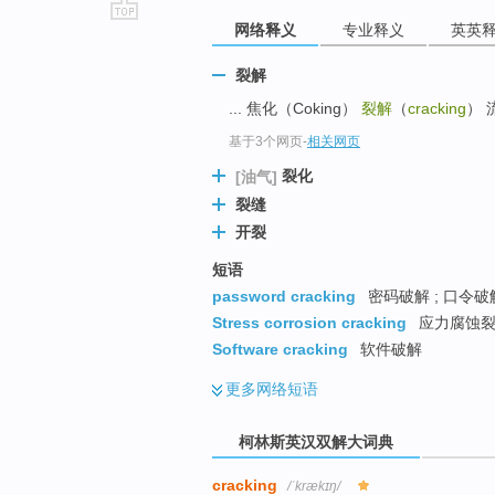
网络释义
专业释义
英英
go
top
裂解
... 焦化（Coking）
裂解
（
cracking
） 
基于3个网页
-
相关网页
裂化
[油气]
裂缝
开裂
短语
password cracking
密码破解 ; 口令破解
Stress corrosion cracking
应力腐蚀裂缝
Software cracking
软件破解
更多
网络短语
柯林斯英汉双解大词典
cracking
/ˈkrækɪŋ/