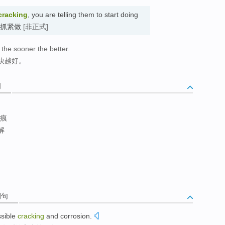
cracking
, you are telling them to start doing
做; 抓紧做
[非正式]
 the sooner the better.
快越好。
词
痕
解
例句
sible
cracking
and
corrosion
.