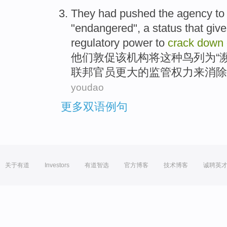
They
had
pushed
the
agency
to
"
endangered
", a
status
that giv
regulatory
power
to
crack
down
他们
敦促
该
机构
将
这种
鸟
列为“
联邦
官员
更大
的
监管
权力
来
消除
youdao
更多双语例句
关于有道
Investors
有道智选
官方博客
技术博客
诚聘英