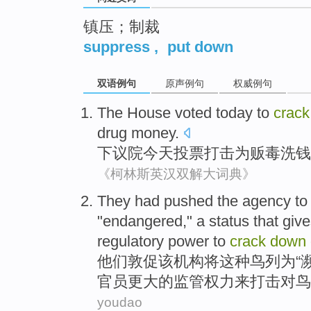
镇压；制裁
suppress
,
put down
双语例句
原声例句
权威例句
The House voted
today
to
crac
drug money.
下议院
今天
投票打击为贩毒洗钱
《柯林斯英汉双解大词典》
They
had
pushed
the
agency
to
"
endangered
," a
status
that giv
regulatory
power
to
crack
down
他们
敦促
该
机构
将
这种
鸟
列为“
官员
更大
的
监管
权力
来
打击
对
鸟
youdao