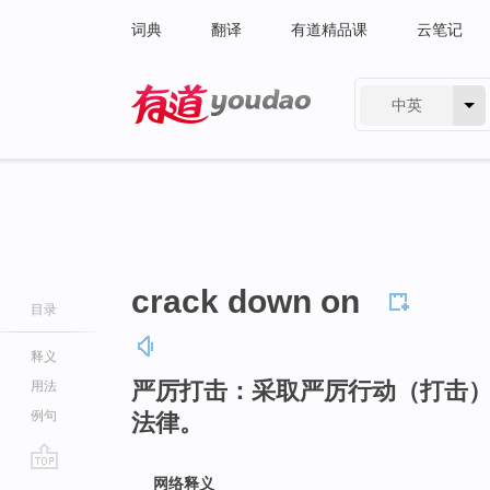
词典
翻译
有道精品课
云笔记
中英
有道 - 网易旗下搜索
crack down on
目录
释义
严厉打击：采取严厉行动（打击
用法
例句
法律。
go
网络释义