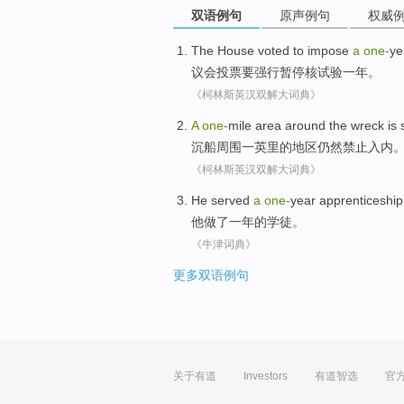
双语例句
原声例句
权威
The House voted
to
impose
a
one
-
ye
议会
投票
要
强行
暂停核试验一年。
《柯林斯英汉双解大词典》
A
one
-
mile
area
around the
wreck
is s
沉船
周围
一
英里的
地区
仍然禁止入内
《柯林斯英汉双解大词典》
He
served
a
one
-
year apprenticeship
他
做
了一
年
的学徒。
《牛津词典》
更多双语例句
关于有道
Investors
有道智选
官