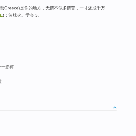
t)度假，希腊(Greece)是你的地方，无情不似多情苦，一寸还成千万
NE
)：篮球火。学会 3.
 一一影评
道