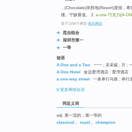
top
...(Chocolate)块胜地(Resor
缕。宁缺毋滥。 2.
a-one
巧克力
(
A-O
基于1006个网页
-
相关网页
昆虫组合
深圳市第一
一等
短语
A One and a Two
一一 ; 吴采妮 ; 片 ;
A One Hotel
金边爱湾酒店 ; 爱湾酒店
a one-way street
一条单行马路 ; 单行
更多
网络短语
同近义词
adj. 第一流的；第一等的
classical
,
royal
,
champion