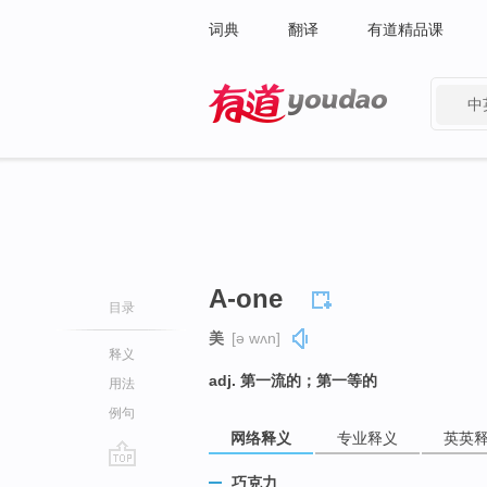
词典
翻译
有道精品课
中
有道 - 网易旗下搜索
A-one
目录
美
[ə wʌn]
释义
adj. 第一流的；第一等的
用法
例句
网络释义
专业释义
英英
go
巧克力