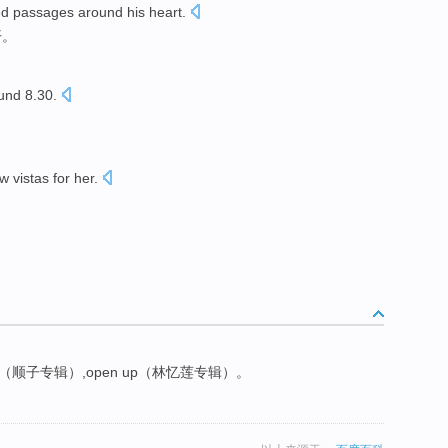
ed
passages
around
his
heart
.
开
。
und
8.30.
ew
vistas
for
her
.
。
up（顺子专辑）,open up（林忆莲专辑）。