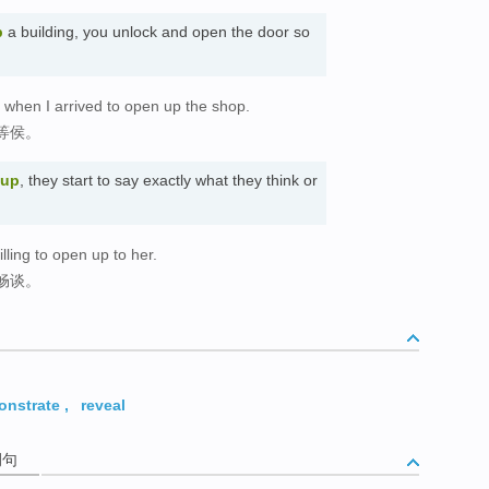
p
a building, you unlock and open the door so
 when I arrived to open up the shop.
等侯。
 up
, they start to say exactly what they think or
ling to open up to her.
畅谈。
onstrate
,
reveal
例句