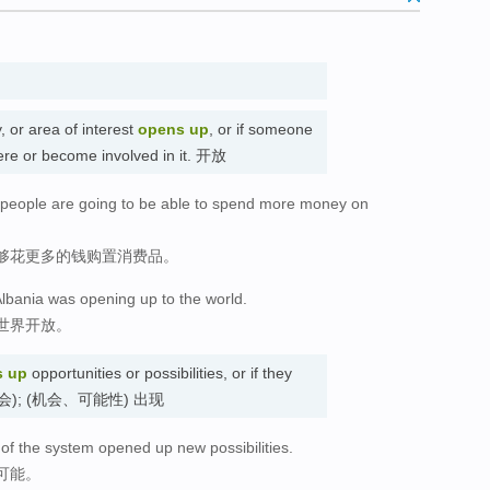
 or area of interest
opens up
, or if someone
ere or become involved in it. 开放
k people are going to be able to spend more money on
够花更多的钱购置消费品。
lbania was opening up to the world.
世界开放。
s up
opportunities or possibilities, or if they
供 (机会); (机会、可能性) 出现
e of the system opened up new possibilities.
可能。