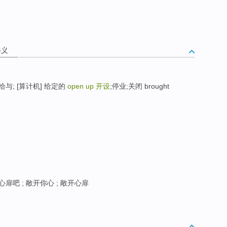
释义
l. 给与; [算计机] 给定的
open up
开设
;停业;关闭 brought
心扉吧 ; 敞开你心 ; 敞开心扉