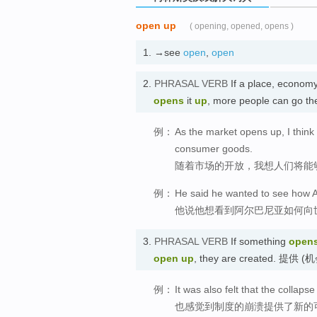
open up
( opening, opened, opens )
1.
→see
open
,
open
2.
PHRASAL VERB
If a place, economy,
opens
it
up
, more people can go th
例：
As the market opens up, I thin
consumer goods.
随着市场的开放，我想人们将能
例：
He said he wanted to see how A
他说他想看到阿尔巴尼亚如何向
3.
PHRASAL VERB
If something
open
open up
, they are created. 提
例：
It was also felt that the collaps
也感觉到制度的崩溃提供了新的