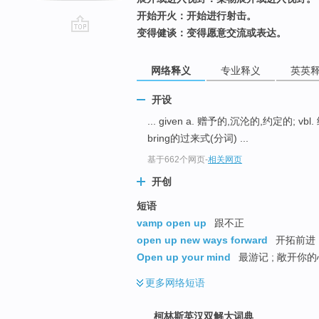
开始开火：开始进行射击。
变得健谈：变得愿意交流或表达。
go
top
网络释义
专业释义
英英
开设
... given a. 赠予的,沉沦的,约定的; vb
bring的过来式(分词) ...
基于662个网页
-
相关网页
开创
短语
vamp open up
跟不正
open up new ways forward
开拓前进
Open up your mind
最游记 ; 敞开你的
更多
网络短语
柯林斯英汉双解大词典