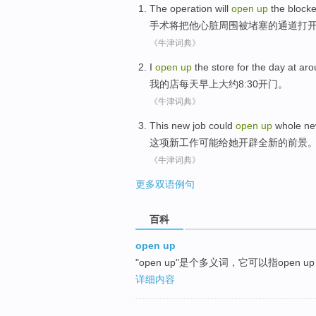
The operation
will
open
up
the
block
手术
将
把
他
心脏
周围
被堵塞
的
通道
打
《牛津词典》
I
open
up
the
store
for
the
day
at
aro
我
的
店
每天
早上大约8:30
开门
。
《牛津词典》
This
new
job
could
open
up
whole
n
这项
新
工作
可能
给
她
开辟
全新
的
前景
《牛津词典》
更多双语例句
百科
open up
"open up"是个多义词，它可以指open 
详细内容