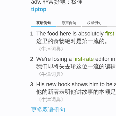
adv. 非常好地；极佳
tiptop
双语例句
原声例句
权威例句
The
food
here
is absolutely
first
这里
的
食物
绝对
是
第一流的。
《牛津词典》
We
're losing
a
first-rate
editor
i
我们
即将
失去珍
这位
一流的编辑
《牛津词典》
His
new
book
shows
him
to
be
他
的新著
表明
他
讲
故事
的本领
是
《牛津词典》
更多双语例句