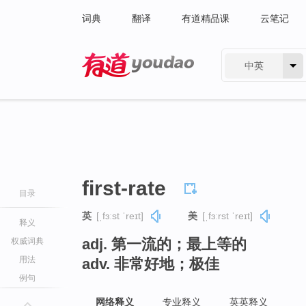
词典
翻译
有道精品课
云笔记
中英
有道 - 网易旗下搜索
first-rate
目录
英
[ˌfɜːst ˈreɪt]
美
[ˌfɜːrst ˈreɪt]
释义
adj. 第一流的；最上等的
权威词典
用法
adv. 非常好地；极佳
例句
网络释义
专业释义
英英释义