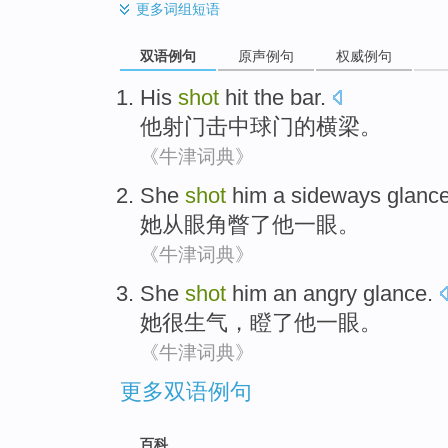
更多
词组短语
双语例句
原声例句
权威例句
His
shot
hit
the
bar
.
他
射门
击中
球门的横梁。
《牛津词典》
She
shot
him
a sideways glanc
她
从眼角
瞥了
他
一眼
。
《牛津词典》
She
shot
him
an angry
glance
.
她
很
生气，
瞪了
他
一眼。
《牛津词典》
更多双语例句
百科