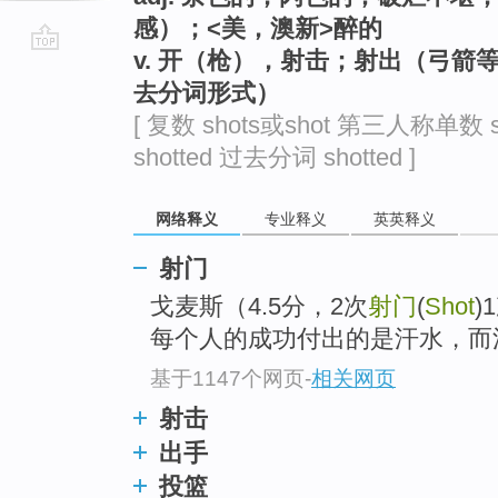
感）；<美，澳新>醉的
v. 开（枪），射击；射出（弓箭等
go
去分词形式）
top
[ 复数 shots或shot 第三人称单数 s
shotted 过去分词 shotted ]
网络释义
专业释义
英英释义
射门
戈麦斯（4.5分，2次
射门
(
Shot
)
每个人的成功付出的是汗水，而
基于1147个网页
-
相关网页
射击
出手
投篮