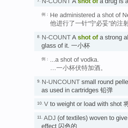
N-COUNT
A
shot
of
a drug is a
7.
He administered a shot of N
例：
他进行了一针“宁必妥”的注
N-COUNT
A
shot
of
a strong al
8.
glass of it. 一小杯
...a shot of vodka.
例：
…一小杯伏特加酒。
N-UNCOUNT
small round pellet
9.
as used in cartridges 铅弹
V
to weight or load with s
10.
ADJ
(of textiles) woven to giv
11.
effect 闪色的