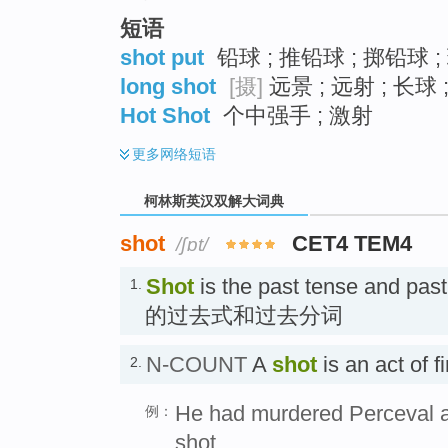
短语
shot put
铅球 ; 推铅球 ; 掷铅球 
long shot
[摄]
远景 ; 远射 ; 长球 
Hot Shot
个中强手 ; 激射
更多
网络短语
柯林斯英汉双解大词典
shot
CET4 TEM4
/ʃɒt/
Shot
is the past tense and past 
1.
的过去式和过去分词
N-COUNT
A
shot
is an act of 
2.
He had murdered Perceval at
例：
shot.