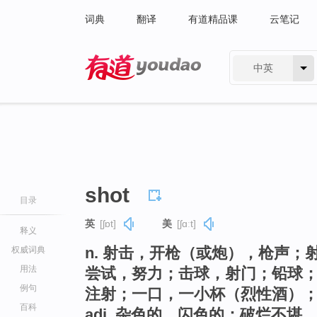
词典
翻译
有道精品课
云笔记
中英
有道 - 网易旗下搜索
shot
目录
英
[ʃɒt]
美
[ʃɑːt]
释义
n. 射击，开枪（或炮），枪声
权威词典
用法
尝试，努力；击球，射门；铅球
例句
注射；一口，一小杯（烈性酒）；
百科
adj. 杂色的，闪色的；破烂不