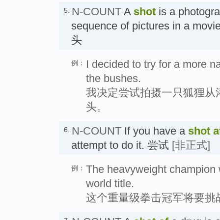
N-COUNT
A
shot
is a photogra
5.
sequence of pictures in a 
头
I decided to try for a more n
例：
the bushes.
我决定尝试拍摄一只狐狸从
头。
N-COUNT
If you have a
shot a
6.
attempt to do it. 尝试
[非正式]
The heavyweight champion wil
例：
world title.
这个重量级拳击冠军将要挑