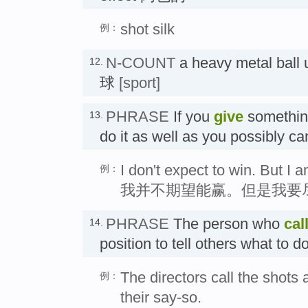
shot silk
例：
N-COUNT
a heavy metal ball 
12.
球
[sport]
PHRASE
If you
give
somethin
13.
do it as well as you possib
I don't expect to win. But I 
例：
我并不期望能赢。但是我要
PHRASE
The person who
cal
14.
position to tell others what 
The directors call the shots
例：
their say-so.