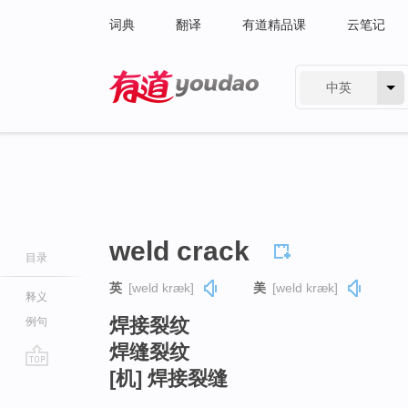
词典
翻译
有道精品课
云笔记
中英
有道 - 网易旗下搜索
weld crack
目录
英
[weld kræk]
美
[weld kræk]
释义
焊接裂纹
例句
焊缝裂纹
[机] 焊接裂缝
go
top