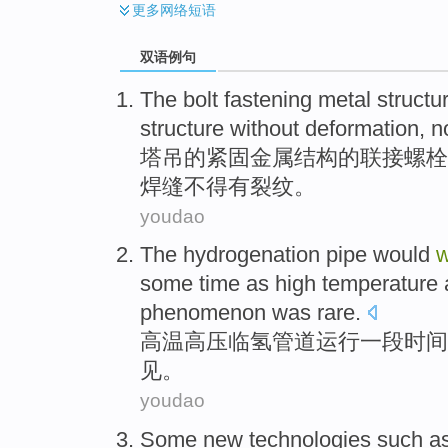
更多
网络短语
双语例句
The
bolt
fastening
metal
structu
structure without
deformation
,
n
塔吊
的
紧固
金属
结构
的
联接螺栓
焊缝不得有裂纹。
youdao
The
hydrogenation
pipe
would
w
some time
as
high
temperature
phenomenon was
rare
.
高温
高压
临
氢
管道
运行
一
段
时间
见。
youdao
Some
new
technologies
such a