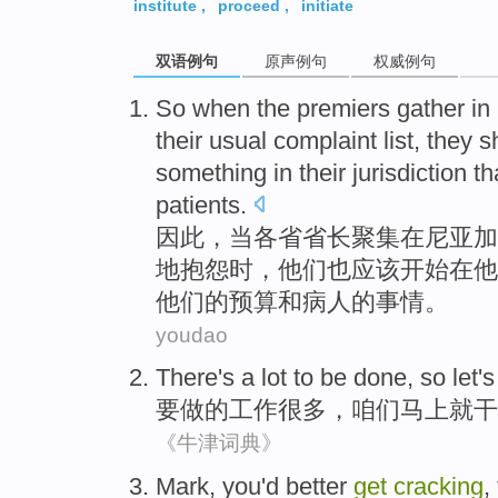
institute
,
proceed
,
initiate
双语例句
原声例句
权威例句
So
when
the premiers
gather
in
their
usual
complaint
list,
they
s
something
in
their
jurisdiction t
patients
.
因此
，
当
各省
省长
聚集
在
尼亚加
地抱怨时
，
他们
也
应该
开始在
他
他们的
预算
和病人的
事情
。
youdao
There
's
a
lot
to be
done
, so
let's
要
做
的
工作
很多
，
咱们
马上就
干
《牛津词典》
Mark
,
you
'd better
get
cracking
,