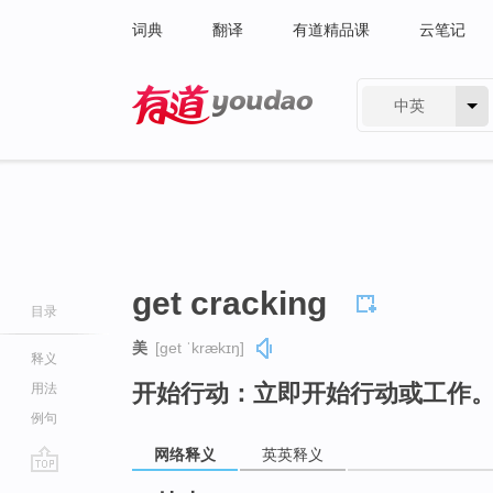
词典
翻译
有道精品课
云笔记
中英
有道 - 网易旗下搜索
get cracking
目录
美
[ɡet ˈkrækɪŋ]
释义
开始行动：立即开始行动或工作
用法
例句
网络释义
英英释义
go