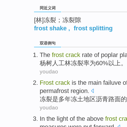
同近义词
[林]冻裂；冻裂隙
frost shake
,
frost splitting
双语例句
The
frost
crack
rate
of
poplar
pl
杨树
人工林
冻裂
率
为60%
以上
。
youdao
Frost
crack
is
the
main
failuve 
permafrost
region
.
冻裂
是
多年
冻土
地区
沥青路
面的
youdao
In the light
of
the
above
frost
cr
measures
were
put forward
.