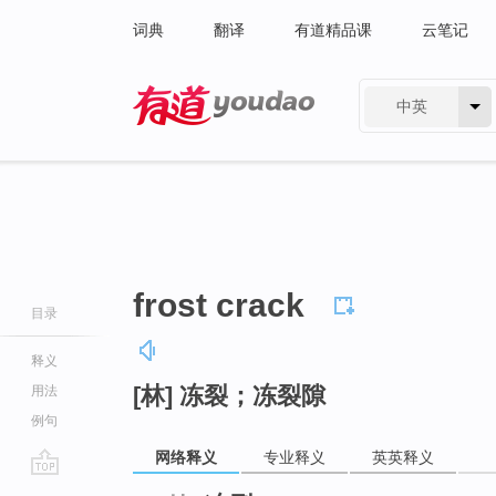
词典
翻译
有道精品课
云笔记
中英
有道 - 网易旗下搜索
frost crack
目录
释义
[林] 冻裂；冻裂隙
用法
例句
网络释义
专业释义
英英释义
go