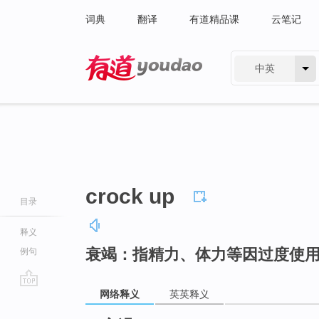
词典
翻译
有道精品课
云笔记
中英
有道 - 网易旗下搜索
crock up
目录
释义
衰竭：指精力、体力等因过度使
例句
网络释义
英英释义
go
top