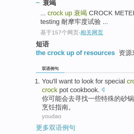
衰竭
...
crock up
衰竭
CROCK METE
testing 耐摩牢度试验 ...
基于157个网页
-
相关网页
短语
the crock up of resources
资源
双语例句
You
'll
want to
look for
special
cr
crock
pot
cookbook
.
你
可能会
去
寻找
一些特殊
的砂
锅
烹饪指南
。
youdao
更多双语例句