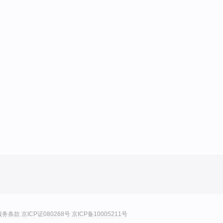
服务条款
京ICP证080268号
京ICP备10005211号