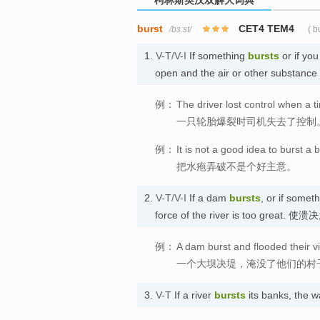
柯林斯英汉双解大词典
burst
CET4 TEM4
/bɜːst/
( b
1.
V-T/V-I
If something
bursts
or if yo
open and the air or other substan
例：
The driver lost control when a ti
一只轮胎爆裂时司机失去了控制
例：
It is not a good idea to burst a bl
把水疱弄破不是个好主意。
2.
V-T/V-I
If a dam
bursts
, or if somet
force of the river is too great. 使
例：
A dam burst and flooded their vi
一个大坝决堤，淹没了他们的村
3.
V-T
If a river
bursts
its banks, the w