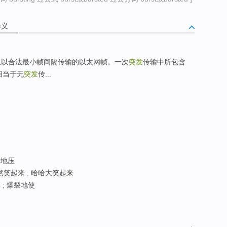
释义
组以合法最小帧间隔传输的以太网帧。一次
突发
传输中所包含
相当于无
突发
传...
击地压
然笑起来 ; 哈哈大笑起来
 ; 爆裂地使