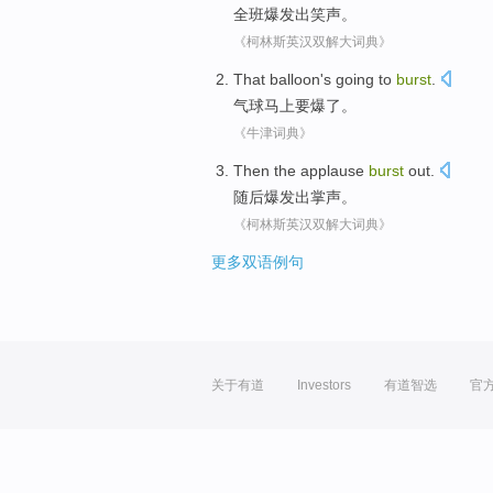
全班
爆发
出
笑声
。
《柯林斯英汉双解大词典》
That balloon
's going
to
burst
.
气球
马上
要爆了。
《牛津词典》
Then
the
applause
burst
out
.
随后
爆发
出
掌声
。
《柯林斯英汉双解大词典》
更多双语例句
关于有道
Investors
有道智选
官