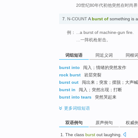
20世纪80年代初他突然在时尚
7.
N-COUNT
A
burst
of
something is 
例：
...a burst of machine-gun fire.
…一阵机枪射击。
词组短语
同近义词
同根
burst into
闯入；情绪的突然发作
rock burst
岩层突裂
burst out
闯出来；突发；摆脱；大声喊
burst in
闯入；突然出现；打断
burst into tears
突然哭起来
更多
词组短语
双语例句
原声例句
权威
The class
burst
out
laughing
.