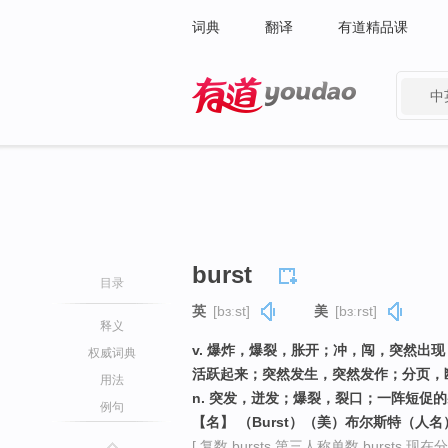
词典
翻译
有道精品课
中
有道 - 网易旗下搜索
burst
目录
英
[bɜːst]
美
[bɜːrst]
释义
v. 爆炸，爆裂，胀开；冲，闯，突然出现；猛
权威词典
活跃起来；突然发生，突然发作；分页，
用法
n. 突发，迸发；爆裂，裂口；一阵短促
例句
【名】 （Burst）（美）布尔斯特（人名
[ 复数 bursts 第三人称单数 bursts 现在分词 