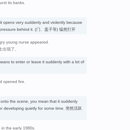
rst its banks.
it opens very suddenly and violently because
reat pressure behind it. (门、盖子等) 猛然打开
gry young nurse appeared.
士出现了。
eans to enter or leave it suddenly with a lot of
 opened fire.
onto the scene, you mean that it suddenly
fter developing quietly for some time. 突然活跃
 in the early 1980s.