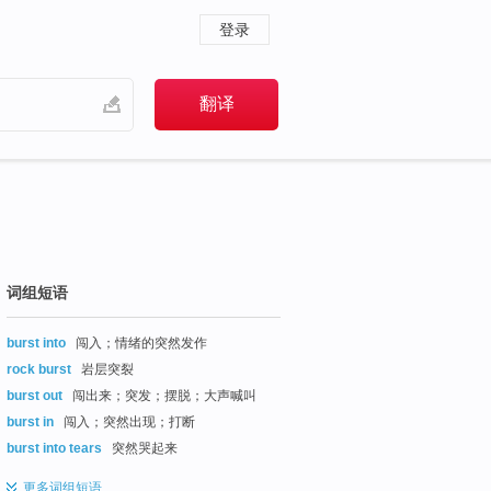
登录
词组短语
burst into
闯入；情绪的突然发作
rock burst
岩层突裂
burst out
闯出来；突发；摆脱；大声喊叫
burst in
闯入；突然出现；打断
burst into tears
突然哭起来
更多
词组短语