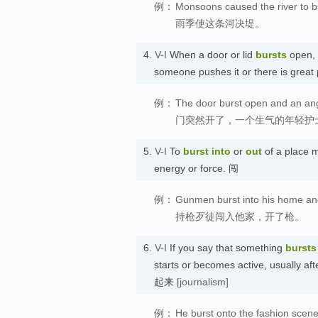
例：
Monsoons caused the river to bu
雨季使这条河决堤。
4.
V-I
When a door or lid
bursts
open, 
someone pushes it or there is g
例：
The door burst open and an an
门突然开了，一个生气的年轻护
5.
V-I
To
burst
into
or
out
of a place m
energy or force. 闯
例：
Gunmen burst into his home and
持枪歹徒闯入他家，开了枪。
6.
V-I
If you say that something
bursts
starts or becomes active, usually a
起来
[journalism]
例：
He burst onto the fashion scene