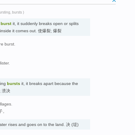
ursting, bursts )
u
burst
it, it suddenly breaks open or splits
ce inside it comes out. 使爆裂; 爆裂
re burst.
。
ister.
hing
bursts
it, it breaks apart because the
溃决; 溃决
llages.
子。
ater rises and goes on to the land. 决 (堤)