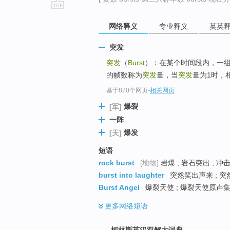
go
网络释义
专业释义
英英
top
突发
突发
（
Burst
）：在某个时间段内，一
的帧数称为
突发
量，当
突发
量为1时，
基于870个网页
-
相关网页
爆裂
[军]
一阵
爆发
[天]
短语
rock burst
[地物]
岩爆 ; 岩石突出 ; 冲
burst into laughter
突然笑出声来 ; 突
Burst Angel
爆裂天使 ; 爆裂天使原声集
更多
网络短语