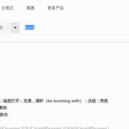
云笔记
惠惠
更多产品
英
然打开；充满，满怀（be bursting with）；决堤；突然
断纸
的射击
）
bursting 过去式 burst或bursted 过去分词 burst或bursted ]