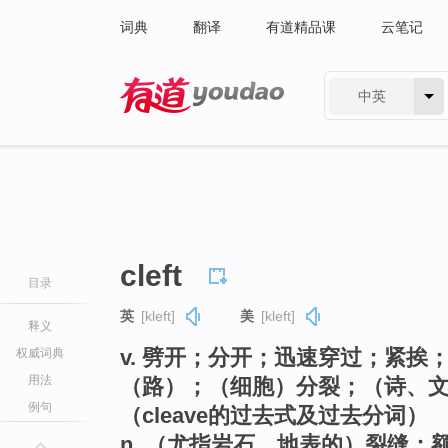
词典
翻译
有道精品课
云笔记
中英
有道 - 网易旗下搜索
cleft
目录
英
[kleft]
美
[kleft]
释义
v. 劈开；分开；迅速穿过；紧挨
权威词典
用法
（路）；（细胞）分裂；（诗、
例句
（cleave的过去式及过去分词）
n. （尤指岩石、地表的）裂缝