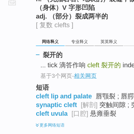
（身体）V 字形凹陷
go
adj. （部分）裂成两半的
top
[ 复数 clefts ]
网络释义
专业释义
英英释义
裂开的
... tick 滴答作响
cleft
裂开的
ind
基于3个网页
-
相关网页
短语
cleft lip and palate
唇颚裂 ; 唇腭
synaptic cleft
[解剖]
突触间隙 ; 
cleft uvula
[口腔]
悬雍垂裂
更多
网络短语