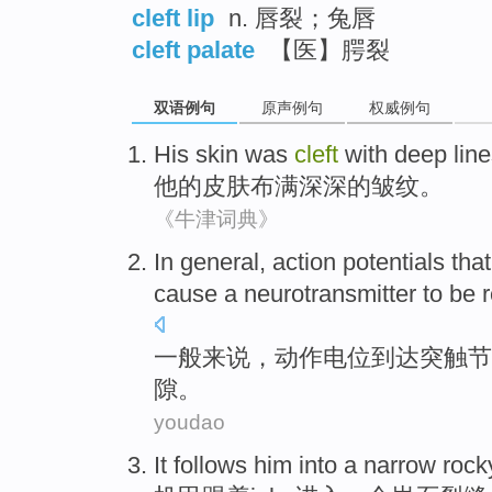
cleft lip
n. 唇裂；兔唇
cleft palate
【医】腭裂
双语例句
原声例句
权威例句
His
skin
was
cleft
with
deep
lin
他
的
皮肤
布满
深深的
皱纹
。
《牛津词典》
In general
,
action
potentials that
cause a
neurotransmitter
to be
一般
来说，
动作
电位
到达
突触
节
隙。
youdao
It
follows
him
into
a
narrow
rock