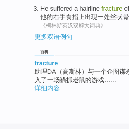
He
suffered
a
hairline
fracture
o
他
的
右手
食指
上
出现
一
处丝状
骨
《柯林斯英汉双解大词典》
更多双语例句
百科
fracture
助理DA（高斯林）与一个企图谋
入了一场猫抓老鼠的游戏……
详细内容