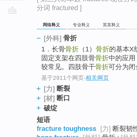
分词 fractured ]
go
网络释义
专业释义
英英释义
top
骨折
[外科]
1．长骨
骨折
（1）
骨折
的基本X
固定支架在四肢骨
骨折
中的应用
较常见。四肢骨干
骨折
可分为闭
基于2911个网页
-
相关网页
断裂
[力]
断口
[材]
破绽
短语
fracture toughness
[力]
断裂韧性