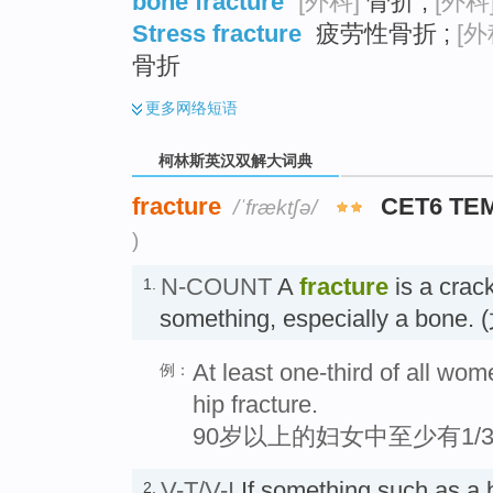
bone fracture
[外科]
骨折 ;
[外科
Stress fracture
疲劳性骨折 ;
[外
骨折
更多
网络短语
柯林斯英汉双解大词典
fracture
CET6 TE
/ˈfræktʃə/
)
N-COUNT
A
fracture
is a crack
1.
something, especially a bo
At least one-third of all wo
例：
hip fracture.
90岁以上的妇女中至少有1
V-T/V-I
If something such as a
2.