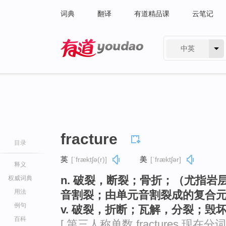
词典
翻译
有道精品课
云笔记
中英
有道 - 网易旗下搜索
fracture
目录
英
[ˈfræktʃə(r)]
美
[ˈfræktʃər]
释义
n. 破裂，断裂；骨折；（尤指
权威词典
用法
音割裂；由单元音割裂成的复合
例句
v. 破裂，折断；瓦解，分裂；
百科
[ 第三人称单数 fractures 现在分词 fr