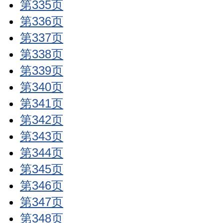
第335页
第336页
第337页
第338页
第339页
第340页
第341页
第342页
第343页
第344页
第345页
第346页
第347页
第348页