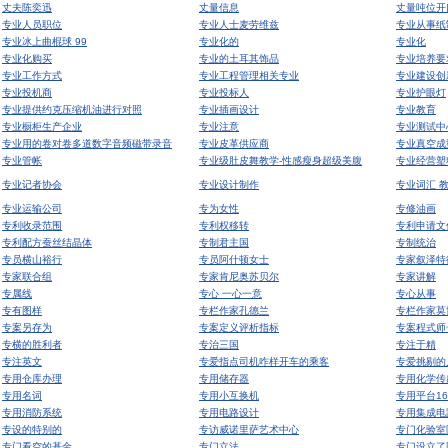
丈夫陈奕迅
丈量信息
丈量吨位开
专业人员职位
专业人士麦劳维兹
专业从事纸
专业冰上曲棍球 99
专业化的
专业化
专业化购买
专业的土耳其饰品
专业培养要
专业工作方式
专业工程管理相关专业
专业建设创
专业投机商
专业投标人
专业护眼灯
专业提供约克压缩机油进行对照
专业插画设计
专业教育
专业橱柜生产企业
专业注意
专业测试中
专业用的卷对卷多道数字音频磁带录音
专业皮革供应商
专业真空成
专业管帐
专业级肚皮舞教学-性感瘦身超级美腹
专业经营塑
专业记者协会
专业设计制作
专业词汇 教
专业运输公司
专为女性
专修油画
专利收录范围
专利权移转
专利申请文
专利配方蚕丝结晶体
专制君主国
专制统治
专员横山裕行
专员阿什顿女士
专家叙泽特
专家联合组
专家肯尼奥苏贝尔
专家讲解
专属线
专心 一心一意
专心从事
专有图样
专栏作家孔德兰
专栏作家莫
专案另存为
专案定义评析指标
专案程式师
专横的胜利者
专治三国
专注于精
专注英文
专爱指点司机咋样开车的乘客
专爱挑剔的
专用仓库办理
专用储存器
专用化学传
专用名词
专用小互换机
专用平台16
专用消防系统
专用电路设计
专用集成电
专设的特别的
专访威诺里萨艺术中心
专门化验室
专门看空的基金
专门立法
专门设立了