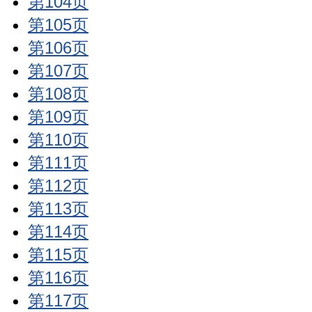
第104页
第105页
第106页
第107页
第108页
第109页
第110页
第111页
第112页
第113页
第114页
第115页
第116页
第117页