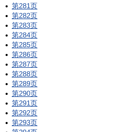
第281页
第282页
第283页
第284页
第285页
第286页
第287页
第288页
第289页
第290页
第291页
第292页
第293页