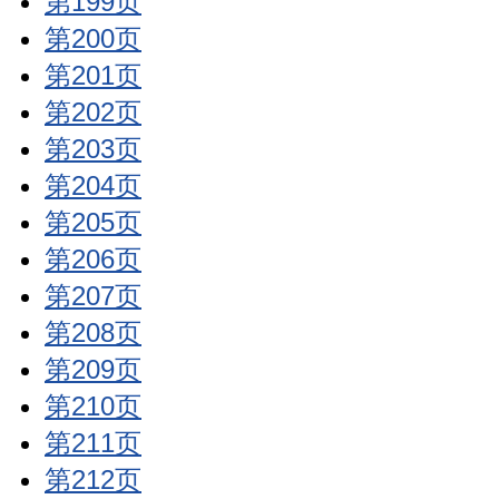
第199页
第200页
第201页
第202页
第203页
第204页
第205页
第206页
第207页
第208页
第209页
第210页
第211页
第212页