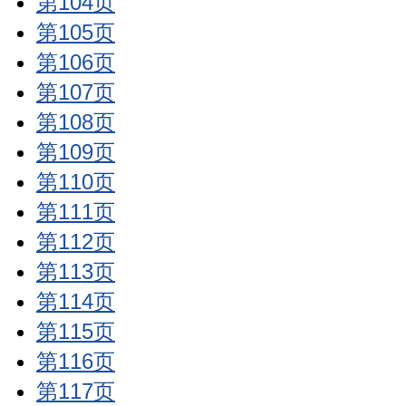
第104页
第105页
第106页
第107页
第108页
第109页
第110页
第111页
第112页
第113页
第114页
第115页
第116页
第117页