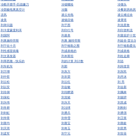
冷酷开膛手-巨战镰刀
冷锻螺栓
冷镦头
冷阴极电离真空计
冷颤
冷餐厨房肉房
凉风
凌云光电
凌云难过余
凌美
凌镜目镜
凌霄塔
列举问题
列于西
列克星敦
列卡度蒙度利禾
列印行号
列印资料流
列国阿
列基美
列塞庇护十世
列奥施特劳斯
列奥 施特劳斯
列娃舍-雷古
列宁在十月
列宁格勒之围
列宁格勒爱乐
列性感冒病毒
列成表格的
列成表格
列文蒸发器
列本斯坦
列柱走廊
列蒂西雅 - 快乐的
列的计算 列计数
列诰
列车机车
列那
列间变异
刘万增
刘东方
刘东民
刘中哲
刘丰荣
刘丹冰
刘云松
刘云红
刘 亮
刘以安
刘会敏
刘会新
刘伶俐
刘伶醉酒
刘佩林
刘保松
刘克铭
刘兢骍
刘兴伟
刘兴天
刘其成
刘冬耕
刘冶球
刘刚剑
刘剑虹
刘勇兵
刘勇强
刘华章
刘华雪
刘卫英
刘善均
刘善宝
刘善龄
刘天琪
刘奇玉
刘奕男
刘孟军
刘宁元
刘安蓓