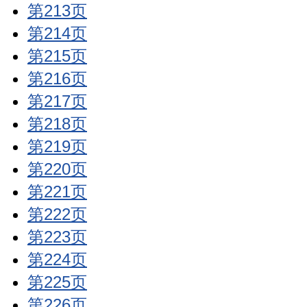
第213页
第214页
第215页
第216页
第217页
第218页
第219页
第220页
第221页
第222页
第223页
第224页
第225页
第226页