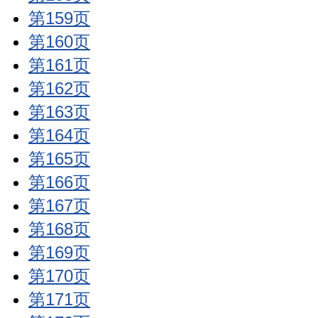
第159页
第160页
第161页
第162页
第163页
第164页
第165页
第166页
第167页
第168页
第169页
第170页
第171页