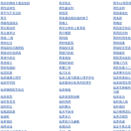
两岁的网络卡通连续剧
两岸统合
两年b2驾照
两性或单性
两性掺杂剂
两性杂种
两手均不灵活的
两指宽
两探索彼此
两月
两条腿也能站稳的椅子
两条路
两极电源插头
两栖人
两栖战
两次都这样
两步法单纱上浆系统
两段提交协议
两点速率法
两片嘴唇
两用挂衣钩
两相 二相
两码线
两种利用有效
两种生活
两种电影院
两种病毒
两端装轮式撒肥机
两端铰支梁
两端铰支管道
两级动作选择器
两级汽轮机
两级破碎
两者均来自
两者相加
两联滑动齿轮
两虎相斗
两轴对称的
两辆小汽车
两部电视剧
两重汇率
两阶段最小二
临安陷落
临川文化
临床事件总结
临床健康心理学
临床儿童与家庭心理学评论
临床和基础心
临床学学院
临床案例分析系列药理学
临床病理生理
临床耳鼻喉科
临床睡眠医学杂志
临床移植
与摘
临床表型
临床表现和诊断
临床诊治
临时售货员
临时拘押
临时插入地
临时职位
临时舞台
临时规则
临氢脱烷基
临水平妖传
临沂物博进出
临港町
临界张力
临界态模型
临界视距
临界阻力马赫数
临界风速
临终涂油
临视信息
临近午夜总是