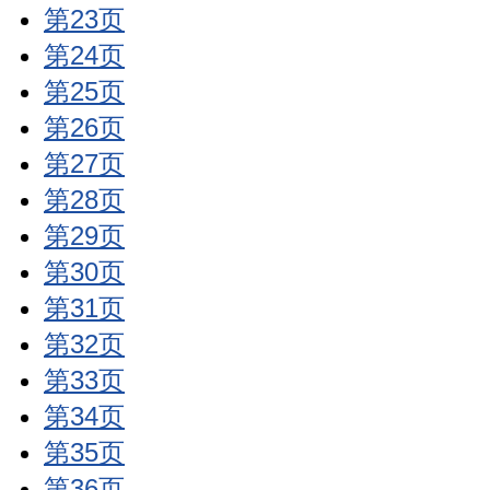
第23页
第24页
第25页
第26页
第27页
第28页
第29页
第30页
第31页
第32页
第33页
第34页
第35页
第36页