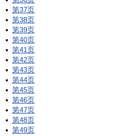
第37页
第38页
第39页
第40页
第41页
第42页
第43页
第44页
第45页
第46页
第47页
第48页
第49页