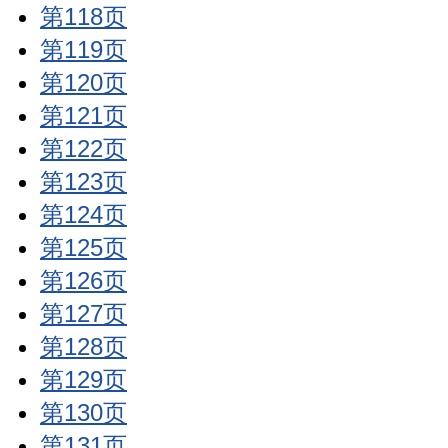
第118页
第119页
第120页
第121页
第122页
第123页
第124页
第125页
第126页
第127页
第128页
第129页
第130页
第131页