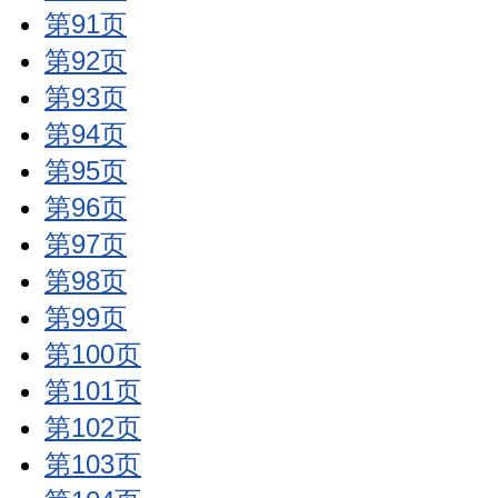
第91页
第92页
第93页
第94页
第95页
第96页
第97页
第98页
第99页
第100页
第101页
第102页
第103页