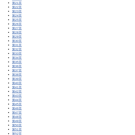
第21页
第22页
第23页
第24页
第25页
第26页
第27页
第28页
第29页
第30页
第31页
第32页
第33页
第34页
第35页
第36页
第37页
第38页
第39页
第40页
第41页
第42页
第43页
第44页
第45页
第46页
第47页
第48页
第49页
第50页
第51页
第52页