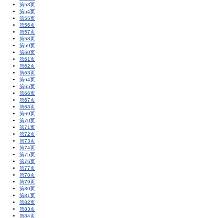
第53页
第54页
第55页
第56页
第57页
第58页
第59页
第60页
第61页
第62页
第63页
第64页
第65页
第66页
第67页
第68页
第69页
第70页
第71页
第72页
第73页
第74页
第75页
第76页
第77页
第78页
第79页
第80页
第81页
第82页
第83页
第84页