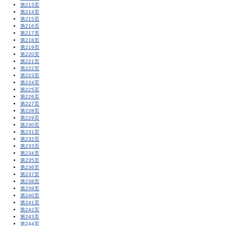
第213页
第214页
第215页
第216页
第217页
第218页
第219页
第220页
第221页
第222页
第223页
第224页
第225页
第226页
第227页
第228页
第229页
第230页
第231页
第232页
第233页
第234页
第235页
第236页
第237页
第238页
第239页
第240页
第241页
第242页
第243页
第244页