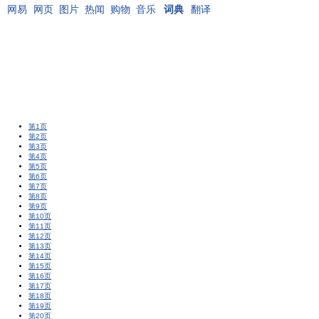
网易
网页
图片
热闻
购物
音乐
词典
翻译
第1页
第2页
第3页
第4页
第5页
第6页
第7页
第8页
第9页
第10页
第11页
第12页
第13页
第14页
第15页
第16页
第17页
第18页
第19页
第20页