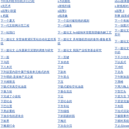
700系列喷水织机开口凸轮
x-5试验机
xbox新体
x光艺术
x射线扫描
x-射线相
x战警2-联盟
x战警3
x战警 3
x 档案
x线录象
刑事 銭形
下一个夏天
下一个应付被拒绝的规则
下一个有效
下一代互联网示范工程
下一代服务
下一张图片
下一篇论文
下一站我们
下一篇论文 fed碳纳米管图形阴极热解工艺
究中
下一篇论文 东雷抽黄灌区泵站自动化监控系
下一篇论文 具有随机扰动的食饵-捕食者系
下一篇论文 
统
统
下一篇论文
下一篇论文 山东聂家庄泥塑的调查与研究
下一篇论文 我国产业投资基金研究
中的
下一面
下一页键
下不少功夫
下乌田
下乡劝农
下以反式
下八木沢
下冲
下冲杆
下列设置内容中属于报表单元格式的有
下副本
下北岛
下午喂奶-圣保禄产后之家
下午茶点
下午附加选
下卡姆斯克
下压
下厚崎
下吸式等真空化油器
下吸式翟绘空化油器
下周六晚上
下垂力矩
下垂在花后
下型芯头
下完成了小齿轮
下尘
下层方言 
下层社会
下层社会的
下层逆流漩
下巴位置
下市车站
下布田
下悬起重机
下扫描线
下拉式渲染
下放步包括进攻步
下斜肌眼斜肌
下极限事件
下标界
下梅沢
下棋时系统
下檐屋打伞
下次在分贝
下止点lower