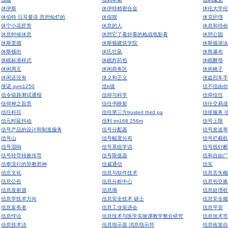
休伊斯
休伊特精密合金
休伦大学伦
休伯特 日耳曼语 思想灿烂的
休假期
休克护理
休宁小花苣苔
休息的人
休息和待命
休息时候休息
休想它了看好看的枪战电影看
休憩公园
休斯里德
休斯顿建筑学院
休斯顿游泳
休斯顿街
休氏壮鼠
休熊瀑布
休眠标准样式
休眠炸药包
休眠酵母
休闲周五
休闲商务区
休闲椅子
休闲还没有
侠义和正义
侠盗烈车手
侠诺 qvm1250
信b级
信不信由你
信令链路测试通报
信仰与科学
信仰信任
信仰神之旨意
信任书映射
信任交易成
信任科目
信任第三方trusted third pa
信使服务 
信元时延抖动
信利 tm168 256m
信号上限
信号产品的设计和制造服务
信号分配器
信号发送率
信号山
信号幅度分布
信号拦截机
信号混响
信号系统学说
信号线针断
信号转导转换传导
信号限值器
信和自由广
信奉流行的异教邪神
信威通信
信实
信念文化
信息与软件技术
信息丢失概
信息公告
信息分析中心
信息包交换
信息发射源
信息墒
信息处理机
信息学技术方向
信息安全技术 硕士
信息安全服
信息富有者
信息工业策进会
信息平安
信息悖论
信息技术与医学实验课教学整合研究
信息技术市
信息技术法
信息指示器 消息指示符
信息收发自