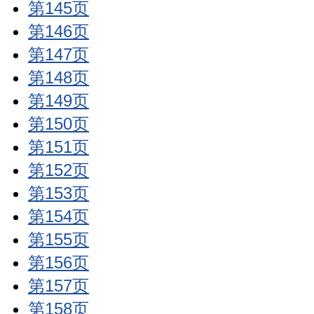
第145页
第146页
第147页
第148页
第149页
第150页
第151页
第152页
第153页
第154页
第155页
第156页
第157页
第158页