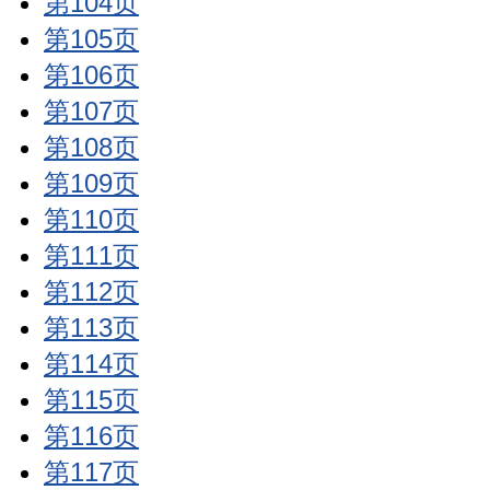
第104页
第105页
第106页
第107页
第108页
第109页
第110页
第111页
第112页
第113页
第114页
第115页
第116页
第117页