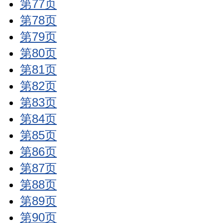
第77页
第78页
第79页
第80页
第81页
第82页
第83页
第84页
第85页
第86页
第87页
第88页
第89页
第90页