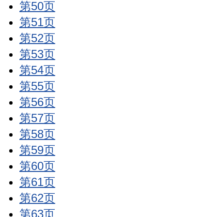
第50页
第51页
第52页
第53页
第54页
第55页
第56页
第57页
第58页
第59页
第60页
第61页
第62页
第63页