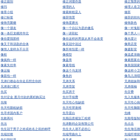
修正级别
修正词缓存器
修正预算的
修玛
修理的人
修理人造卫
修章小组
修索林粗蛮人
修胚
修订标签
修辞情景
修辞的转向
修饰壳聚糖
修饰度磨光
修饰肤色
像一个朋友
像一个自以为是的傻瓜
像一对鬼影
像一条巨龙横跨华北
像一讲彩虹
像个男人一
像你爱我那样
像你这样的男孩从来不会改变
像光度计
像叉子和汤匙的合体
像吴冠中说过
像商店里
像情人壹样永不分开
像所有恒星一样
像摄影室
像框
像模型
像温柔亲吻
像疯狗一样
像盖蒂
像素图案在
像素失控率
像素母线
像美国国家
像运输
像这个乌龙球
像这样小卫
像面包一样
像鱼的
像鸟儿清唱
兄弟们都会在你走后想念你的
兄弟关系
兄弟姐妹和
兄弟港口图片
兄弟货架
兄弟领袖
先买
先买房子
先交费
先付定金 逐月付款的累积购买法
先付手续费
先入先服务
先嗱
先天性心包缺损
先天性心病
先天性眼睑缺损
先天性肾衰竭
先天性脑眼
先寻求国内客户
先导蛋白
先峰
先救再叫
先期品质规划工程师
先期母版制
先法
先涛数码企划有限公司
先点击
先生冠于男子之姓或姓名之前的称呼
先生夫人请不必担心
先生海伍德
先端丝锥
先端弯曲向上
先端纤维状
先行脱扣器
先见者
先让德斯