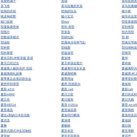
喜爱附属于
喜瑞
喜田亚由美
喜飞维
喜马拉雅的失策
喜马拉雅穗
喧闹的庆祝
喧闹的玩乐
嗅中枢
嗅滇甸崆甏
嘘小宝贝
嘘等在这里
囟门反射
型suv
型亚基基因
型凝集素受体
型别 类型
型别类型
型图片
型宣告
型态范型
型数据库模式
型材轧制
型 梢
型油轮
型液体冷却单气缸
型液压弯曲
型种群
型线图
型结缔构造
型的葛蕾
型返波管
型领导
夏依贝利-伊斯灵顿 音译
夏加增
夏华
夏天已经过去
夏天草场女图片
夏奇铌
夏威夷人戴的花环 花冠
夏威夷印花女长装
夏威夷即兴
夏威夷婚礼故事
夏威夷暗鶇
夏威夷-村
夏季奥运会项目联合会
夏季用油
夏季里轻瞥
夏恩怀特滑雪
夏恩-范德里尔
夏振炜
夏新 a211
夏新 ca6
夏新ca6
夏新m690
夏日之歌
夏日的农村
夏日岛
夏日微风
夏日无赖
夏普4821d
夏普 ll-191a
夏普 pn-e6
夏普液晶
夏普液晶屏
夏普骑枪
夏比v形缺口冲击试验
夏洛特打断他
夏洛特皇后
夏洪流
夏淑倩
夏淑娟
夏爽
夏畅斌
夏白德
夏胚式摆式冲击试验机
夏至未至
夏至草醇
夏荣斌
夏菲尼高商场
夏诏声