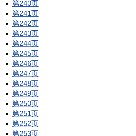
第240页
第241页
第242页
第243页
第244页
第245页
第246页
第247页
第248页
第249页
第250页
第251页
第252页
第253页