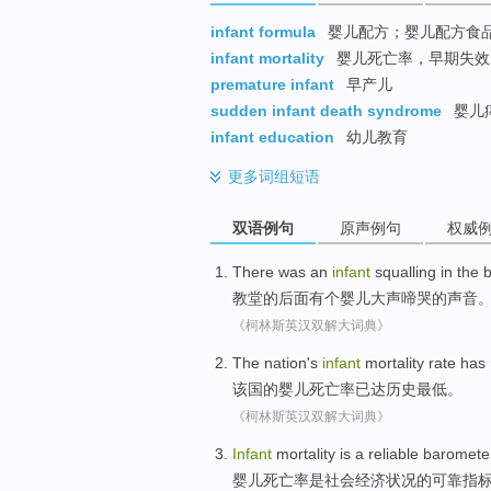
infant formula
婴儿配方；婴儿配方食
infant mortality
婴儿死亡率，早期失效
premature infant
早产儿
sudden infant death syndrome
婴儿
infant education
幼儿教育
更多
词组短语
双语例句
原声例句
权威
There was
an
infant
squalling
in
the
教堂
的
后面
有
个
婴儿
大声
啼哭
的
声音
《柯林斯英汉双解大词典》
The nation
's
infant
mortality rate
has
该国
的
婴儿
死亡率
已
达
历史
最低
。
《柯林斯英汉双解大词典》
Infant
mortality
is
a
reliable
baromete
婴儿
死亡率
是
社会经济
状况
的
可靠
指