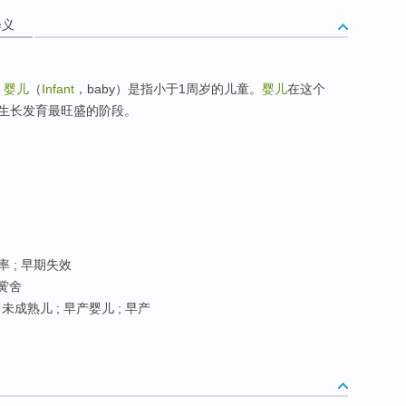
释义
段
婴儿
（
Infant
，baby）是指小于1周岁的儿童。
婴儿
在这个
生长发育最旺盛的阶段。
率 ; 早期失效
儿黉舍
 未成熟儿 ; 早产婴儿 ; 早产