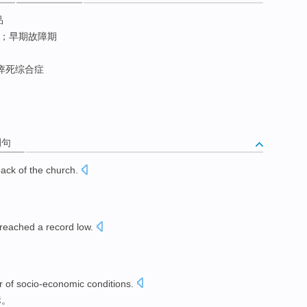
品
；早期故障期
瘁死综合症
例句
back
of
the
church
.
。
reached a
record
low
.
r
of
socio-economic
conditions
.
标
。