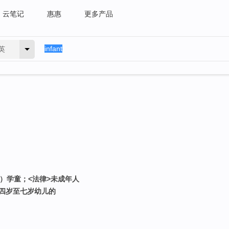
云笔记
惠惠
更多产品
英
的）学童；<法律>未成年人
；四岁至七岁幼儿的