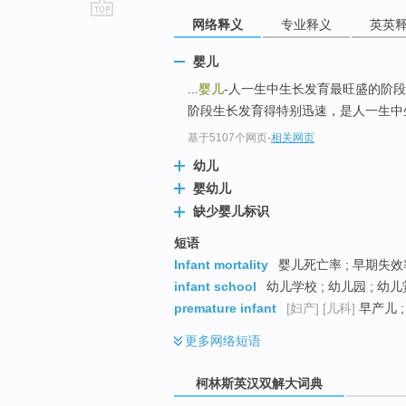
网络释义
专业释义
英英
go
top
婴儿
...
婴儿
-人一生中生长发育最旺盛的阶
阶段生长发育得特别迅速，是人一生中
基于5107个网页
-
相关网页
幼儿
婴幼儿
缺少婴儿标识
短语
Infant mortality
婴儿死亡率 ; 早期失效
infant school
幼儿学校 ; 幼儿园 ; 幼
premature infant
[妇产]
[儿科]
早产儿 ;
更多
网络短语
柯林斯英汉双解大词典