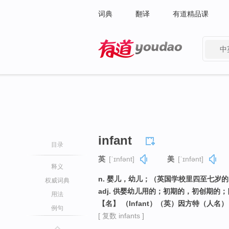
词典
翻译
有道精品课
中
有道 - 网易旗下搜索
infant
目录
英
[ˈɪnfənt]
美
[ˈɪnfənt]
释义
n. 婴儿，幼儿；（英国学校里四至七岁
权威词典
adj. 供婴幼儿用的；初期的，初创期的
用法
【名】 （Infant）（英）因方特（人名）
例句
[ 复数 infants ]