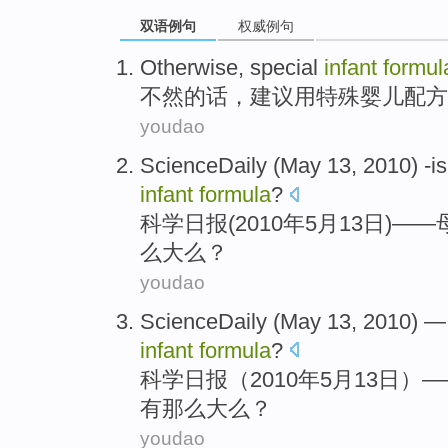
双语例句
权威例句
Otherwise
,
special
infant
formul
不然的话
，
建议用
特殊
婴儿
配方
youdao
ScienceDaily
(
May
13
, 2010)
-i
infant
formula
?
科学
日报
(2010年
5
月
13
日)——
么
大么？
youdao
ScienceDaily
(
May
13
, 2010) 
infant
formula
?
科学
日报
（2010年
5
月
13
日）—
有
那么
大么？
youdao