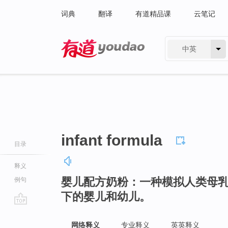
词典
翻译
有道精品课
云笔记
中英
有道 - 网易旗下搜索
infant formula
目录
释义
婴儿配方奶粉：一种模拟人类母乳
例句
下的婴儿和幼儿。
go
top
网络释义
专业释义
英英释义