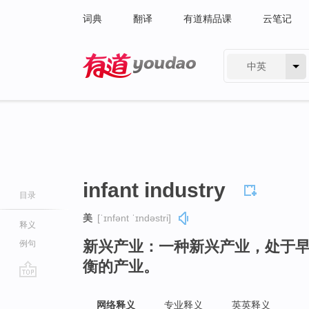
词典
翻译
有道精品课
云笔记
中英
有道 - 网易旗下搜索
infant industry
目录
美
[ˈɪnfənt ˈɪndəstri]
释义
新兴产业：一种新兴产业，处于
例句
衡的产业。
go
top
网络释义
专业释义
英英释义