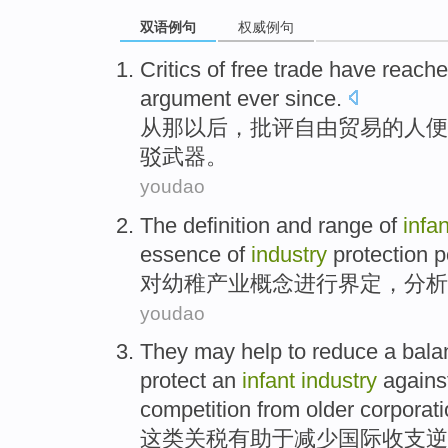
双语例句
权威例句
Critics
of
free
trade
have
reach
argument
ever since
.
从
那以后，
批评
自由
贸易
的
人
便
驳
武器。
youdao
The
definition
and range of
infan
essence
of
industry
protection
p
对
幼稚
产业
概念
进行
界定，分析
youdao
They
may
help to
reduce
a bala
protect
an
infant
industry
agains
competition
from
older corporat
这
类
关税
有助于
减少
国际
收支
逆