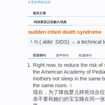
更多
网络短语
相关文章
柯林斯英汉双解大词典
sudden infant death syndrome
N
( abbr: SIDS) → a technical 
1.
双语例句
原声例句
权威例句
Right now
,
to
reduce
the
risk
of
the American
Academy of
Pedia
mothers
not
sleep
in
the
same
b
the
same
room
.
现在
，
为了
降低
婴儿
猝死
综合症
亲
不要
和
她们
的
宝宝
睡
在
同
一张