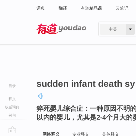
词典
翻译
有道精品课
云笔记
中英
有道 - 网易旗下搜索
sudden infant death s
目录
释义
猝死婴儿综合症：一种原因不明的
权威词典
例句
以内的婴儿，尤其是2-4个月大的
网络释义
专业释义
英英释义