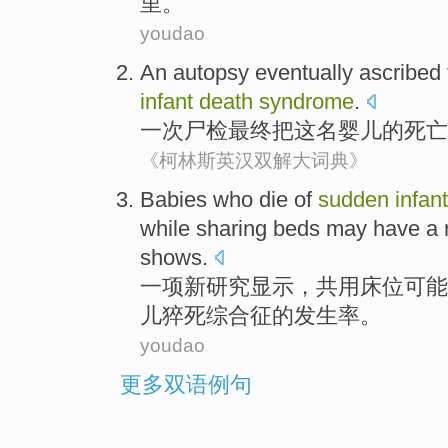
里
。
youdao
An
autopsy
eventually
ascribed
infant
death
syndrome
.
一次
尸检
最终
把
这
名
婴儿
的
死亡
《柯林斯英汉双解大词典》
Babies
who die
of
sudden
infant
while
sharing
beds
may have
a r
shows
.
一
项
新
研究
显示
，
共用
床位
可能
儿猝死
综合征
的
发生率。
youdao
更多双语例句