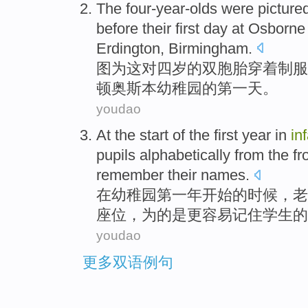
The four-year-olds were
picture
before
their
first
day
at
Osborne
Erdington,
Birmingham
.
图为
这对四岁的双胞胎
穿着
制服
顿奥斯本幼稚园
的
第一
天
。
youdao
At
the
start
of
the first
year
in
in
pupils
alphabetically
from the fr
remember
their
names
.
在
幼稚园
第一
年
开始
的
时候，
老
座位
，为的是
更
容易
记住
学生的
youdao
更多双语例句