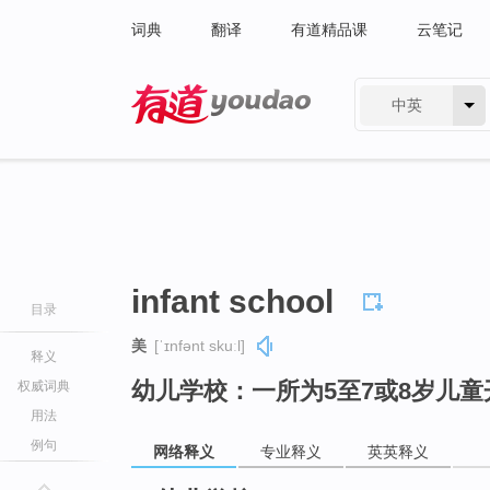
词典
翻译
有道精品课
云笔记
中英
有道 - 网易旗下搜索
infant school
目录
美
[ˈɪnfənt skuːl]
释义
幼儿学校：一所为5至7或8岁儿
权威词典
用法
例句
网络释义
专业释义
英英释义