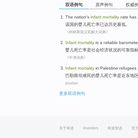
双语例句
原声例句
权威
The nation
's
infant
mortality
rate
has
该国
的
婴儿
死亡率
已
达
历史
最低
。
《柯林斯英汉双解大词典》
Infant
mortality
is
a
reliable
baromete
婴儿
死亡率
是
社会经济
状况
的
可靠
指
《牛津词典》
Infant
mortality
in
Palestine
refugees
巴勒斯坦
难民
的
婴儿
死亡率
是
近东
地
youdao
更多双语例句
关于有道
Investors
有道智选
官