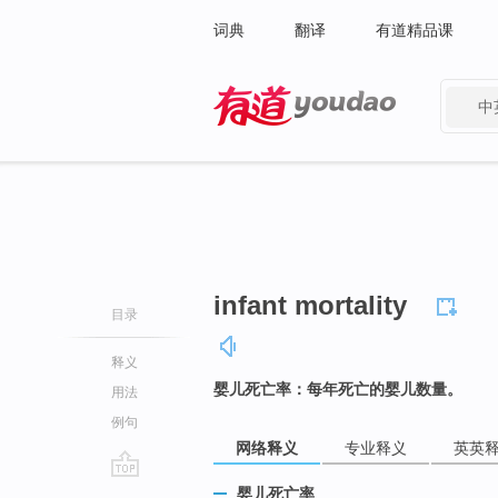
词典
翻译
有道精品课
中
有道 - 网易旗下搜索
infant mortality
目录
释义
婴儿死亡率：每年死亡的婴儿数量。
用法
例句
网络释义
专业释义
英英
go
婴儿死亡率