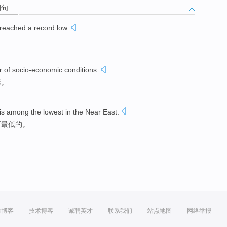
例句
reached a
record
low
.
r
of
socio-economic
conditions
.
标
。
is
among
the
lowest
in the
Near
East.
区
最低
的
。
方博客
技术博客
诚聘英才
联系我们
站点地图
网络举报