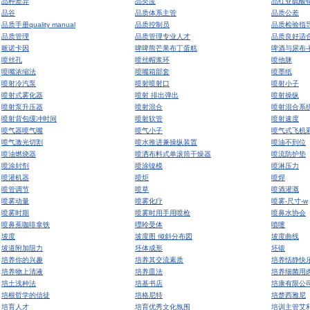
品种差异
品类度
品红亚硫酸
品谷
品质体系主管
品质公差
品质手册quality manual
品质控制员
品质检验指
品质管理
品质管理专业人才
品质良好适
哌诺卡因
啤啤熊芒果布丁蛋糕
啤酒与尿布
喷丝孔
喷丝帽浆环
喷他脒
喷嘴浓缩法
喷嘴箱部套
喷墨纸
喷射冷汽泵
喷射喷射口
喷射小子
喷射式雾化器
喷射 排出弹出
喷射操纵
喷射泵升压器
喷射混合
喷射混合系
喷射背包缓冲时间
喷射软管
喷射速度
喷气器喷气嘴
喷气小子
喷气式飞机
喷气激光切割
喷水推进兼操纵装置
喷油不到位
喷油燃烧器
喷洒布料式单滚筒干燥器
喷流防护垫
喷涂封剂
喷涂镍模
喷淋压力
喷灌机器
喷炬
喷焊
喷管调节
喷草
喷酒灌溉
喷雾动量
喷雾化疗
喷雾-尺寸-w
喷雾时期
喷雾时用手用喷枪
喷鼻水协会
喷鼻蕉咖啡拿铁
嘌呤受体
噴嚏
坡度
坡度图 倾斜分布図
坡度曲线
坡道附加阻力
坯体成形
坯锻
培养你的兴趣
培养其交流素质
培养恬静快
培养物上清液
培养皿法
培养细菌用
培土浅种法
培基书店
培康有限公
培根哲学的信徒
培格尼特
培楚西雅尼
培育人才
培育优秀文化氛围
培训主管艾