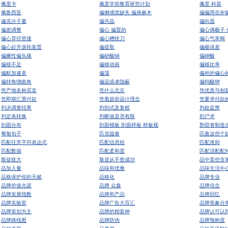
佩里卡
佩里学前教育研究计划
佩里 科莫
佩鲁西亚
偏侧感觉缺失 偏身麻木
偏偏用在诈
偏克分子量
偏共晶
偏向器
偏差调整
偏心 偏置的
偏心偶极子 
偏心异径管接
偏心槽绞刀
偏心气举阀
偏心起升滚轮装置
偏提取
偏极误差
偏瘫性偏头痛
偏矽酸钠
偏砷酸
偏移不足
偏移动画
偏移比率
偏航加速表
偏荡
偏袒的偏心
偏转角绕曲角
偏远或者隐蔽
偏钨酸钾
凭产地名称买卖
凭什么北京
凭优质与创
凭即期汇票付款
凭着超前设计理念
凭要求付款
判决调查结果
判别式及复根
判处监禁
判定表转换
判断值是否有限
剖尸术
剖面分布
剖面模板 剖面样板 样板规
剽窃者制造
匍匐旬子
匹克協會
匹敌这些个
匹配任意字符表达式
匹配信息组
匹配准则
匹配数据
匹配柔和度
匹配适配配
叛徒犹大
叛逆从不曾成功
品中某些含
品加入量
品味和优雅
品味生活中
品格保护你的天赋
品格化
品牌专业
品牌价值允诺
品牌 众森
品牌信念
品牌发展指数
品牌和产品
品牌回忆
品牌实验室
品牌广告大百汇
品牌形象分
品牌策划为主
品牌的精装神
品牌认可认
品牌路线图
品牌防伪
品牌预购度