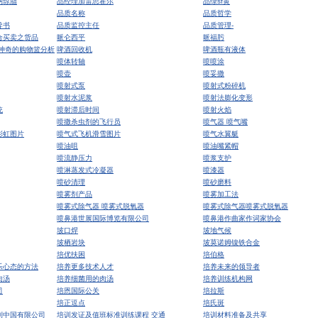
钠琼脂
品经理加雷思霍尔
品绿sf黄
品质名称
品质哲学
导书
品质监控主任
品质管理-
合买卖之货品
哌仑西平
哌福肟
-神奇的购物篮分析
啤酒回收机
啤酒瓶有液体
喷体转轴
喷喷涂
喷壶
喷妥撒
喷射式泵
喷射式粉碎机
喷射水泥浆
喷射法膨化变形
统
喷射滞后时间
喷射火焰
喷撒杀虫剂的飞行员
喷气器 喷气嘴
彩虹图片
喷气式飞机滑雪图片
喷气水翼艇
喷油咀
喷油嘴紧帽
喷流静压力
喷浆支护
喷淋蒸发式冷凝器
喷漆器
喷砂清理
喷砂磨料
喷雾剂产品
喷雾加工法
喷雾式除气器 喷雾式脱氧器
喷雾式除气器喷雾式脱氧器
喷鼻港世展国际博览有限公司
喷鼻港作曲家作词家协会
坡口焊
坡地气候
坡栖岩块
坡莫诺姆镍铁合金
培优扶困
培伯格
乐心态的方法
培养更多技术人才
培养未来的领导者
肉汤
培养细菌用的肉汤
培养训练机构网
司
培恩国际公关
培拉斯
培正逗点
培氏斑
利中国有限公司
培训发证及值班标准训练课程 交通
培训材料准备及共享