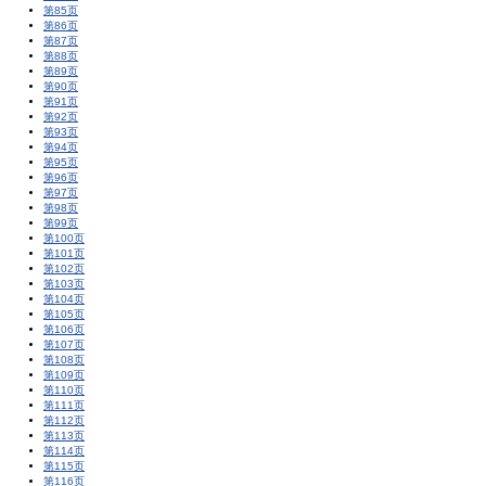
第85页
第86页
第87页
第88页
第89页
第90页
第91页
第92页
第93页
第94页
第95页
第96页
第97页
第98页
第99页
第100页
第101页
第102页
第103页
第104页
第105页
第106页
第107页
第108页
第109页
第110页
第111页
第112页
第113页
第114页
第115页
第116页