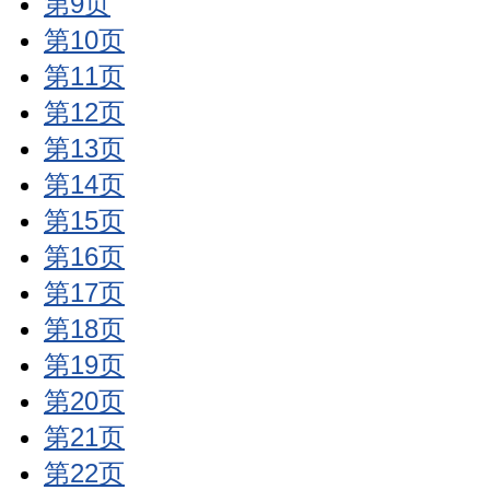
第9页
第10页
第11页
第12页
第13页
第14页
第15页
第16页
第17页
第18页
第19页
第20页
第21页
第22页