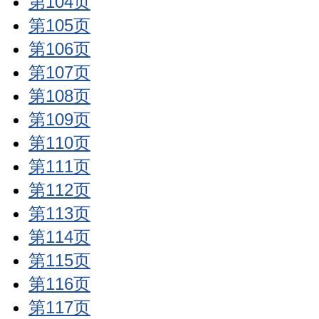
第104页
第105页
第106页
第107页
第108页
第109页
第110页
第111页
第112页
第113页
第114页
第115页
第116页
第117页