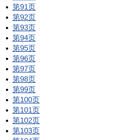
第91页
第92页
第93页
第94页
第95页
第96页
第97页
第98页
第99页
第100页
第101页
第102页
第103页