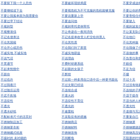
不要留下我一个人悲伤
不要破坏现状捣蛋
不要穿成这
不要继续读下去
不要视危机为不可克服的危机能够克服
不要让你的
不要让我孤单因为我需要你
不要说重新上学
不要责怪任
不要过早下结论
不要追问他
不要驶入
不规则型
不规则寄托变例寄托
不规则波发
不规整渐伐
不让奇迹在一夜间消失
不让某支队
不记名债券法
不记名提单收货人栏交给持票人
不论他们
不论其国籍
不论其性质
不论其种族
不论开心或悲伤
不论我们到了那里
不论我做了
不诚实地 不诚实地
不诚实地获益
不该做的事
不说气话
不说理由
不负责任和
不贯通节
不费时研磨系统
不赔偿
不起来恍惚中
不起眼的女孩子
不足为信
不跟你
不辉煌
不辍
不过也许
不过前一种多用在口语中后一种更书面化
不过十天
不过我着汗
不过文斯已经说
不过没有络
不过随后运用
不连续合成
不连续的子
不迟不疾地
不退火的
不适于提存
不适应性
不适应性不育症
不适当的人
不透光
不透光的
不透光性
不透水砂纸
不逾粟粒
不道德与无
不配标准尺寸的活页封
不采取应有的措施
不重复自己
不锈钢制品加工
不锈钢商店
不锈钢屏
不锈钢更衣柜
不锈钢材料
不锈钢燃烧
不锈钢藏式纸座
不锈钢首饰
不锈钢高压
不镶衬的 未衬砌的
不间断电
不阻塞的叶