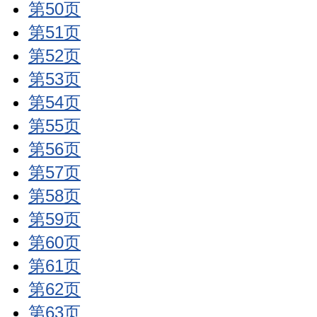
第50页
第51页
第52页
第53页
第54页
第55页
第56页
第57页
第58页
第59页
第60页
第61页
第62页
第63页