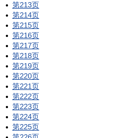
第213页
第214页
第215页
第216页
第217页
第218页
第219页
第220页
第221页
第222页
第223页
第224页
第225页
第226页