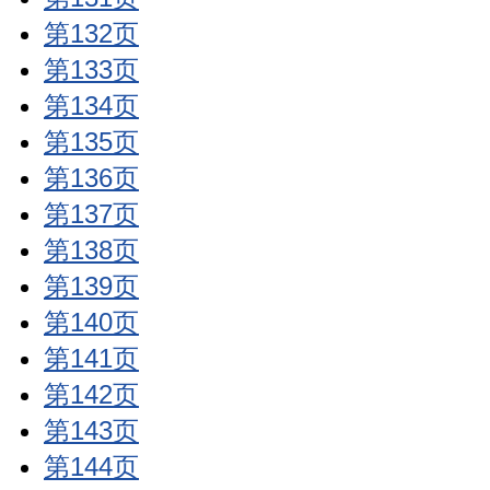
第132页
第133页
第134页
第135页
第136页
第137页
第138页
第139页
第140页
第141页
第142页
第143页
第144页