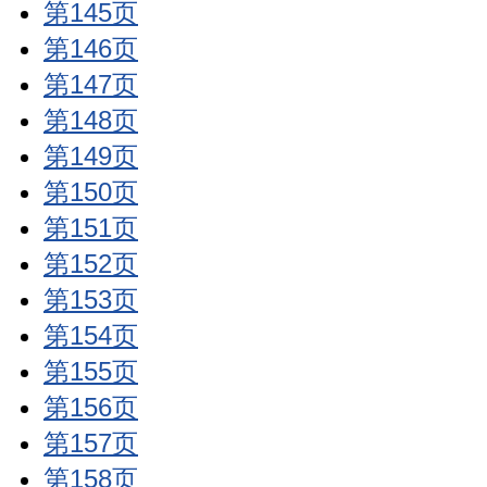
第145页
第146页
第147页
第148页
第149页
第150页
第151页
第152页
第153页
第154页
第155页
第156页
第157页
第158页