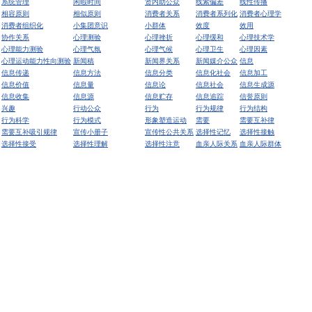
系统管理
闲暇时间
贤内助公众
线索偏差
线性传播
相容原则
相似原则
消费者关系
消费者系列化
消费者心理学
消费者组织化
小集团意识
小群体
效度
效用
协作关系
心理测验
心理挫折
心理缓和
心理技术学
心理能力测验
心理气氛
心理气候
心理卫生
心理因素
心理运动能力性向测验
新闻稿
新闻界关系
新闻媒介公众
信息
信息传递
信息方法
信息分类
信息化社会
信息加工
信息价值
信息量
信息论
信息社会
信息生成源
信息收集
信息源
信息贮存
信息追踪
信誉原则
兴趣
行动公众
行为
行为规律
行为结构
行为科学
行为模式
形象塑造运动
需要
需要互补律
需要互补吸引规律
宣传小册子
宣传性公共关系
选择性记忆
选择性接触
选择性接受
选择性理解
选择性注意
血亲人际关系
血亲人际群体