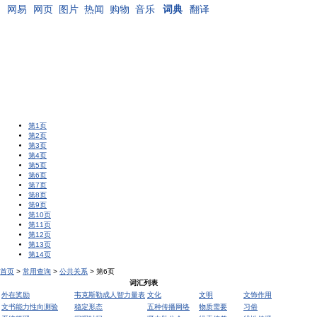
网易
网页
图片
热闻
购物
音乐
词典
翻译
第1页
第2页
第3页
第4页
第5页
第6页
第7页
第8页
第9页
第10页
第11页
第12页
第13页
第14页
首页
>
常用查询
>
公共关系
> 第6页
词汇列表
外在奖励
韦克斯勒成人智力量表
文化
文明
文饰作用
文书能力性向测验
稳定形态
五种传播网络
物质需要
习俗