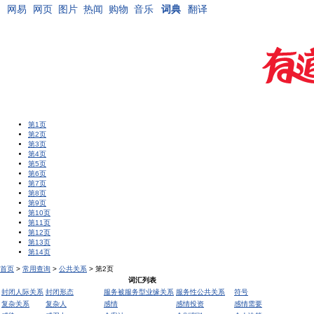
网易
网页
图片
热闻
购物
音乐
词典
翻译
第1页
第2页
第3页
第4页
第5页
第6页
第7页
第8页
第9页
第10页
第11页
第12页
第13页
第14页
首页
>
常用查询
>
公共关系
> 第2页
词汇列表
封闭人际关系
封闭形态
服务被服务型业缘关系
服务性公共关系
符号
复杂关系
复杂人
感情
感情投资
感情需要