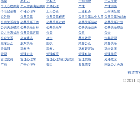
感染
感召力
个案法
个别测验
个人决策
个人心理冲突
个人需要满足原则
个体心理
个性
个性测验
个性记录表
个性心理学
工人公众
工业社会
工作满足感
公告牌
公共关系
公共关系程序
公共关系从业人员
公共关系的对象
公共关系调查
公共关系工作
公共关系过程
公共关系活动
公共关系计划
公共关系模式
公共关系目标
公共关系学
公共关系业务
公共关系职业
公共关系状态
公共关系咨议
公关
公意
公众
公众关系
公众通讯
攻击
共生效应
古典管理
股东公众
股东关系
固执
顾客公众
顾客关系
关系网
观察法
观察力
观察评定法
观众效应
管理
管理方法
管理幅度
管理科学
管理跨度
管理宽调
管理心理学
管理心理与行为决策
管理职能
光环效应
广播
广告心理学
归因
归属需要
国际公共关系
有道首
© 2011