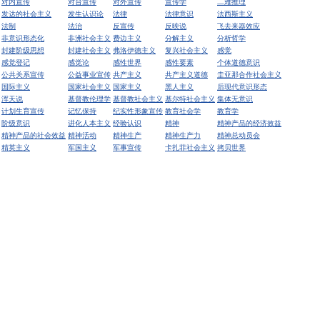
对内宣传
对台宣传
对外宣传
宣传学
二难推理
发达的社会主义
发生认识论
法律
法律意识
法西斯主义
法制
法治
反宣传
反映说
飞去来器效应
非意识形态化
非洲社会主义
费边主义
分解主义
分析哲学
封建阶级思想
封建社会主义
弗洛伊德主义
复兴社会主义
感觉
感觉登记
感觉论
感性世界
感性要素
个体道德意识
公共关系宣传
公益事业宣传
共产主义
共产主义道德
圭亚那合作社会主义
国际主义
国家社会主义
国家主义
黑人主义
后现代意识形态
浑天说
基督教伦理学
基督教社会主义
基尔特社会主义
集体无意识
计划生育宣传
记忆保持
纪实性形象宣传
教育社会学
教育学
阶级意识
进化人本主义
经验认识
精神
精神产品的经济效益
精神产品的社会效益
精神活动
精神生产
精神生产力
精神总动员会
精英主义
军国主义
军事宣传
卡扎菲社会主义
拷贝世界