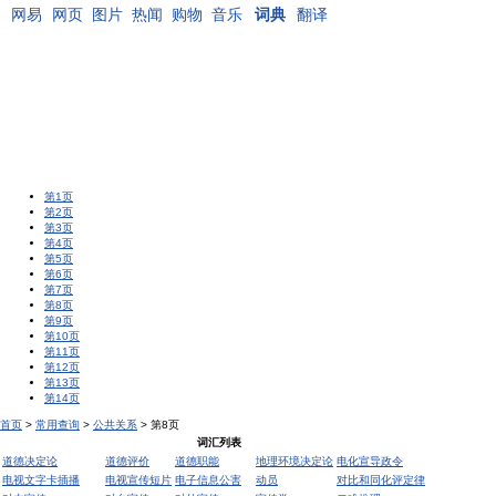
网易
网页
图片
热闻
购物
音乐
词典
翻译
第1页
第2页
第3页
第4页
第5页
第6页
第7页
第8页
第9页
第10页
第11页
第12页
第13页
第14页
首页
>
常用查询
>
公共关系
> 第8页
词汇列表
道德决定论
道德评价
道德职能
地理环境决定论
电化宣导政令
电视文字卡插播
电视宣传短片
电子信息公害
动员
对比和同化评定律