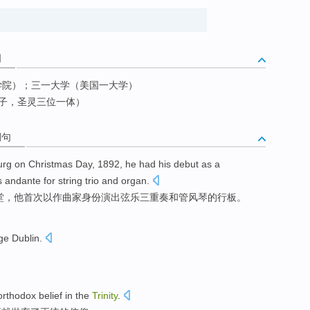
词
学院）；三一大学（美国一大学）
子，圣灵三位一体）
例句
urg
on Christmas
Day
, 1892,
he
had his
debut
as a
s andante
for
string
trio
and
organ
.
堂
，
他
首次
以
作曲家
身份
演出
弦乐
三重奏
和
管风琴
的
行板
。
ege
Dublin
.
orthodox
belief
in
the
Trinity
.