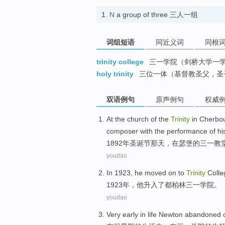
1.
N
a group of three 三人一组
词组短语
同近义词
同根
trinity college
三一学院（剑桥大学一
holy trinity
三位一体（基督教圣父，圣
双语例句
原声例句
权威
At the
church
of
the
Trinity
in
Cherbo
composer
with
the
performance
of
hi
1892年
圣诞节
那天
，
在
瑟
堡
的
三一
教
youdao
In 1923,
he
moved on to
Trinity
Coll
1923年，
他
升入
了都柏林三一学院。
youdao
Very
early
in
life
Newton
abandoned