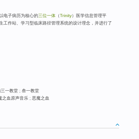
以电子病历为核心的
三位一体
（
Trinity
）医学信息管理平
生工作站、学习型临床路径管理系统的设计理念，并进行了
约三一教堂 ; 叁一教堂
圣魔之血原声音乐 ; 恶魔之血