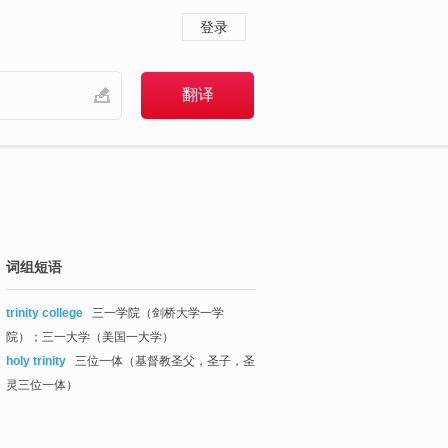
登录
词组短语
trinity college
三一学院（剑桥大学一学
院）；三一大学（美国一大学）
holy trinity
三位一体（基督教圣父，圣子，圣
灵三位一体）