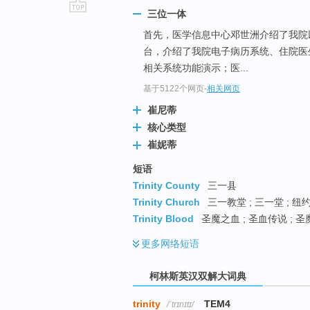
三位一体
go
首先，医学信息中心邓世洲介绍了我院
top
台，介绍了我院电子病历系统、住院医
相关系统功能演示；医...
基于5122个网页
-
相关网页
崔尼蒂
核心类型
崔妮蒂
短语
Trinity County
三一县
Trinity Church
三一教堂 ; 三一堂 ; 纽
Trinity Blood
圣魔之血 ; 圣血传说 ; 
更多
网络短语
柯林斯英汉双解大词典
trinity
TEM4
/ˈtrɪnɪtɪ/