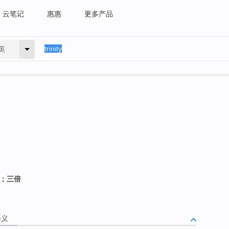
云笔记
惠惠
更多产品
英
西；三倍
释义