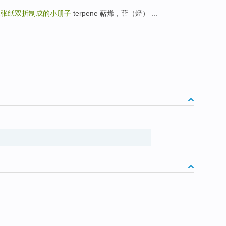
三张纸双折制成的小册子
terpene 萜烯，萜（烃） ...