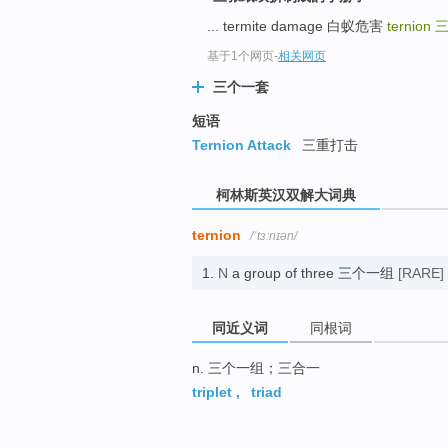
go
... termite damage 白蚁危害
ternion
top
基于1个网页
-
相关网页
三个一套
短语
Ternion Attack
三重打击
柯林斯英汉双解大词典
ternion
/ˈtɜːnɪən/
1.
N
a group of three 三个一组
[RARE]
同近义词
同根词
n. 三个一组；三合一
triplet
,
triad