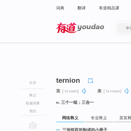
词典
翻译
有道精品课
中
有道 - 网易旗下搜索
ternion
目录
英
[ˈtɜːnɪən]
美
[ˈtɜːrnɪən]
释义
n. 三个一组；三合一
权威词典
用法
网络释义
专业释义
英英
三张纸双折制成的小册子