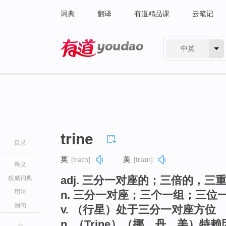
词典
翻译
有道精品课
云笔记
中英
有道 - 网易旗下搜索
trine
目录
英
[traɪn]
美
[traɪn]
释义
adj. 三分一对座的；三倍的，三
权威词典
用法
n. 三分一对座；三个一组；三位
例句
v. （行星）处于三分一对座方位
n. （Trine）（挪、丹、美）特赖