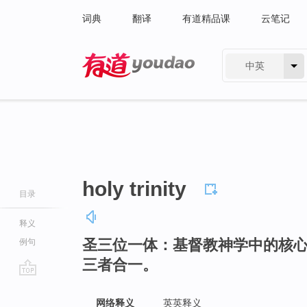
词典
翻译
有道精品课
云笔记
中英
有道 - 网易旗下搜索
holy trinity
目录
释义
圣三位一体：基督教神学中的核
例句
三者合一。
go
top
网络释义
英英释义