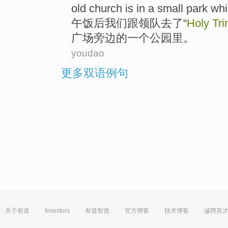
old
church is
in
a
small
park
whi
午饭
后
我们
跟
领队
去了
“
Holy
Tri
广场
旁边
的
一个
公园里
。
youdao
更多双语例句
关于有道
Investors
有道智选
官方博客
技术博客
诚聘英