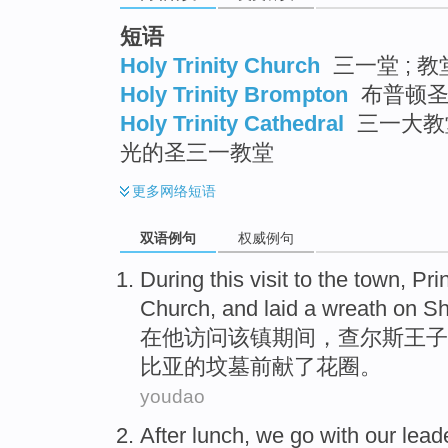
短语
Holy Trinity Church
三一堂 ; 教
Holy Trinity Brompton
布普顿圣
Holy Trinity Cathedral
三一大教堂
光的圣三一教堂
更多
网络短语
双语例句
权威例句
During
this
visit to
the town
,
Pri
Church
,
and
laid a wreath
on
Sh
在
他
访问
该镇
期间，
查尔斯
王子
比亚
的
坟墓前
献了
花圈
。
youdao
After
lunch
,
we
go with
our lead