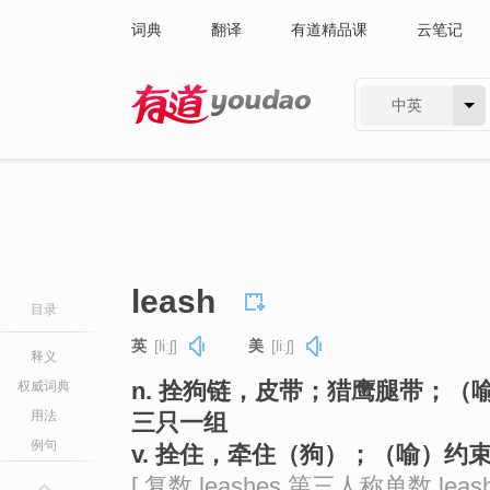
词典
翻译
有道精品课
云笔记
中英
有道 - 网易旗下搜索
leash
目录
英
[liːʃ]
美
[liːʃ]
释义
n. 拴狗链，皮带；猎鹰腿带；（
权威词典
用法
三只一组
例句
v. 拴住，牵住（狗）；（喻）约
[ 复数 leashes 第三人称单数 leas