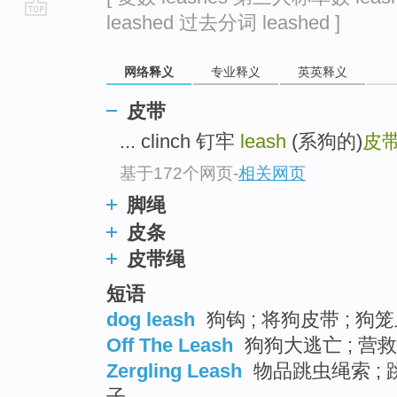
leashed 过去分词 leashed ]
go
top
网络释义
专业释义
英英释义
皮带
... clinch 钉牢
leash
(系狗的)
皮
基于172个网页
-
相关网页
脚绳
皮条
皮带绳
短语
dog leash
狗钩 ; 将狗皮带 ; 
Off The Leash
狗狗大逃亡 ; 营救
Zergling Leash
物品跳虫绳索 ; 
子