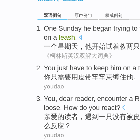
双语例句
原声例句
权威例句
One
Sunday
he
began
trying
to
on a
leash
.
一个
星期天
，
他
开始
试着
教
两
只
《柯林斯英汉双解大词典》
You
just
have to
keep
him
on a 
你
只
需要
用皮带牢牢束缚住
他
。
youdao
You,
dear
reader
,
encounter
a
Ro
loose
.
How do
you
react
?
亲爱的
读者
，
遇到
一
只
没有
被
皮
么
反应
？
youdao