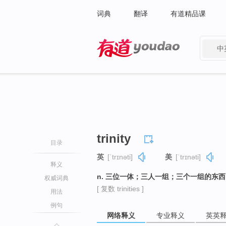
词典
翻译
有道精品课
中
有道 - 网易旗下搜索
trinity
目录
英
[ˈtrɪnəti]
美
[ˈtrɪnəti]
释义
n. 三位一体；三人一组；三个一组的东
权威词典
[ 复数 trinities ]
用法
例句
网络释义
专业释义
英英