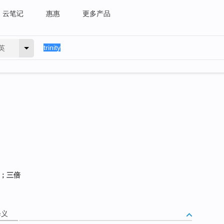
云笔记
惠惠
更多产品
英
西；三倍
释义