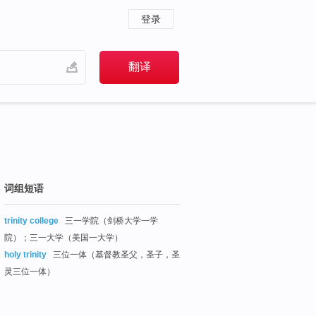
登录
词组短语
trinity college
三一学院（剑桥大学一学
院）；三一大学（美国一大学）
holy trinity
三位一体（基督教圣父，圣子，圣
灵三位一体）