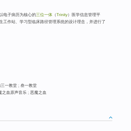
以电子病历为核心的
三位一体
（
Trinity
）医学信息管理平
生工作站、学习型临床路径管理系统的设计理念，并进行了
约三一教堂 ; 叁一教堂
圣魔之血原声音乐 ; 恶魔之血