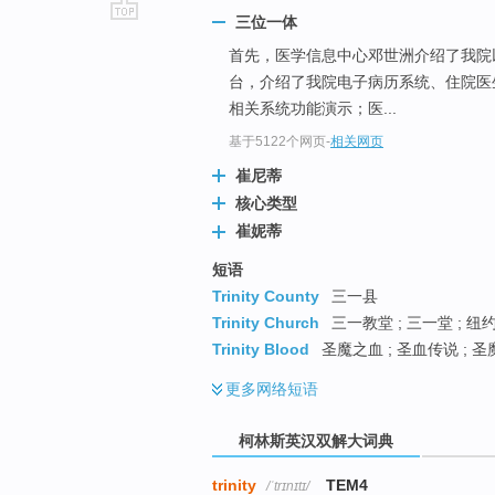
三位一体
go
首先，医学信息中心邓世洲介绍了我院
top
台，介绍了我院电子病历系统、住院医
相关系统功能演示；医...
基于5122个网页
-
相关网页
崔尼蒂
核心类型
崔妮蒂
短语
Trinity County
三一县
Trinity Church
三一教堂 ; 三一堂 ; 纽
Trinity Blood
圣魔之血 ; 圣血传说 ; 
更多
网络短语
柯林斯英汉双解大词典
trinity
TEM4
/ˈtrɪnɪtɪ/