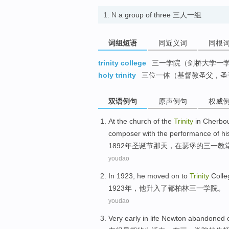
1.
N
a group of three 三人一组
词组短语
同近义词
同根
trinity college
三一学院（剑桥大学一
holy trinity
三位一体（基督教圣父，圣
双语例句
原声例句
权威
At the
church
of
the
Trinity
in
Cherbo
composer
with
the
performance
of
hi
1892年
圣诞节
那天
，
在
瑟
堡
的
三一
教
youdao
In 1923,
he
moved on to
Trinity
Coll
1923年，
他
升入
了都柏林三一学院。
youdao
Very
early
in
life
Newton
abandoned