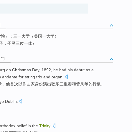
词
学院）；三一大学（美国一大学）
子，圣灵三位一体）
例句
urg
on Christmas
Day
, 1892,
he
had his
debut
as a
s andante
for
string
trio
and
organ
.
堂
，
他
首次
以
作曲家
身份
演出
弦乐
三重奏
和
管风琴
的
行板
。
ege
Dublin
.
orthodox
belief
in
the
Trinity
.