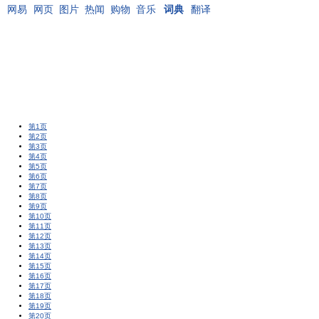
网易
网页
图片
热闻
购物
音乐
词典
翻译
第1页
第2页
第3页
第4页
第5页
第6页
第7页
第8页
第9页
第10页
第11页
第12页
第13页
第14页
第15页
第16页
第17页
第18页
第19页
第20页