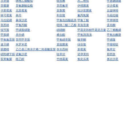
灭草烟
咪唑乙烟酸铵
吡虫啉
恶二唑虫
甲基碘磺隆
异菌脲
异氰脲酸盐酯
异恶氟草
伊维菌素
交沙霉素
卡那霉素
北里霉素
亚胺菌
拉沙里菌素
左旋咪唑
林可霉素
林丹
利谷隆
氟丙氧脲
马福拉嗪
马拉硫磷
麻保沙星
甲氯包括酚硫杀
甲氯丁酸
甲苯咪唑
美西林
甲氯丙酸
吡咯二酸二乙酯
美洛昔康
孟布酮
缩节胺
甲磺胺磺隆
硝磺酮
甲霜灵和精甲霜灵总量
乙丁烯酰磷
甲胺磷
杀扑磷
烯虫酯
甲氧滴滴涕
甲氧虫酰肼
甲氧氯普胺
异丙甲草胺
甲氧磺草胺
嗪草酮
甲磺隆
速灭磷
米罗米星
莫能菌素
绿谷隆
甲噻嘧啶
腈菌唑
乙己基三将冰片烯二羟基酰亚胺
奈夫西林
新霉素
氯草定
硝羟碘芐腈
诺氟沙星
哒草伏
诺孕美特
那西肽
双苯氟脲
喹乙醇
竹桃霉素
氧化乐果
奥比沙星