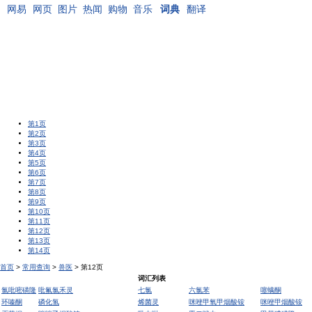
网易
网页
图片
热闻
购物
音乐
词典
翻译
第1页
第2页
第3页
第4页
第5页
第6页
第7页
第8页
第9页
第10页
第11页
第12页
第13页
第14页
首页
>
常用查询
>
兽医
> 第12页
词汇列表
氯吡嘧磺隆
吡氟氯禾灵
七氯
六氯苯
噻螨酮
环嗪酮
磷化氢
烯菌灵
咪唑甲氧甲烟酸铵
咪唑甲烟酸铵