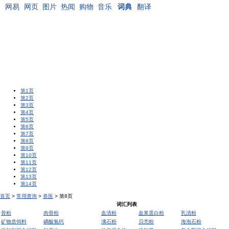
网易
网页
图片
热闻
购物
音乐
词典
翻译
第1页
第2页
第3页
第4页
第5页
第6页
第7页
第8页
第9页
第10页
第11页
第12页
第13页
第14页
首页
>
常用查询
>
兽医
> 第8页
词汇列表
骨粉
肉骨粉
血清粉
血浆蛋白粉
乳清粉
矿物质饲料
磷酸氢钙
沸石粉
贝壳粉
海泡石粉