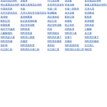
添加剂混合饲料
加载体
均匀混合物
添加量
复合预混合饲料
维生素预混合饲料
微量元素预混合饲料
非营养性添加剂
草食动物
微量元素预混合饲料
中国兽药典
年版
年版一部
年版一部附录
天津大茂
化学仪器供应站
天津大茂化学仪器供应站
取硝酸银
加水适量
使溶解成
基准物
基准物重量
滴定液体积
配制日期
配制者
配制记录
标定基准物称量
滴定记录
称量瓶
基准物重
称量瓶重
滴定管初读数
滴定管终读数
校正体积
消耗体积
相对平均偏差
饲料标签
药残
药残标准
乙酸酯
乙酸酯微粒
饲料用高粱
饲料用稻谷
饲料用小麦
皮大麦
饲料用皮大麦
饲料用小麦麸
饲料用木薯干
甘薯干
饲料用甘薯干
饲料用米糠
米糠饼
饲料用米糠饼
米糠粕
饲料用米糠粕
菜籽饼
饲料用菜籽饼
菜籽粕
饲料用菜籽粕
向日葵仁
向日葵仁粕
饲料用向日葵仁粕
向日葵仁饼
饲料用向日葵仁饼
棉籽饼