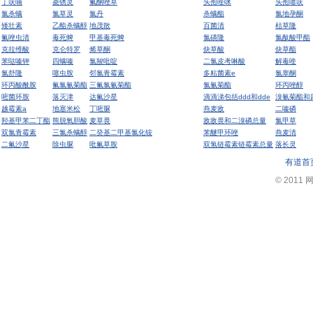
丁呋喃
菱锈灵
氟酮唑草
头孢喹咪
头孢噻呋
氯杀螨
氯草灵
氯丹
杀螨酯
氯地孕酮
矮壮素
乙酯杀螨醇
地茂散
百菌清
枯草隆
氟唑虫清
毒死蜱
甲基毒死蜱
氯磺隆
氯酞酸甲酯
克拉维酸
克仑特罗
烯草酮
炔草酸
炔草酯
苯哒嗪钾
四螨嗪
氯羧吡啶
二氯皮考啉酸
解毒喹
氯舒隆
噻虫胺
邻氯青霉素
多粘菌素e
氯睾酮
环丙酸酰胺
氟氯氰菊酯
三氟氯氰菊酯
氯氰菊酯
环丙唑醇
嘧菌环胺
落灭津
达氟沙星
滴滴涕包括ddd和dde
溴氰菊酯和
越霉素a
地塞米松
丁嘧脲
燕麦敌
二嗪磷
羟基甲苯二丁酯
熊脱氧胆酸
麦草畏
敌敌畏和二溴磷总量
氯甲草
双氯青霉素
三氯杀螨醇
二癸基二甲基氯化铵
苯醚甲环唑
燕麦清
二氟沙星
除虫脲
吡氟草胺
双氢链霉素链霉素总量
落长灵
有道首
© 2011