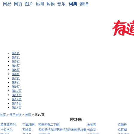
网易
网页
图片
热闻
购物
音乐
词典
翻译
第1页
第2页
第3页
第4页
第5页
第6页
第7页
第8页
第9页
第10页
第11页
第12页
第13页
第14页
首页
>
常用查询
>
兽医
> 第10页
词汇列表
英拜除草剂
丁氧环酮
羟基茴香二丁酯
角黄素
克菌丹
卡拉洛尔
西维因
多菌灵托布津甲基托布津苯菌灵总量
长杀草
克百威