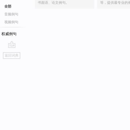
书面语、论文例句。
等，提供最专业的
全部
音频例句
视频例句
权威例句
go
返回词典
top