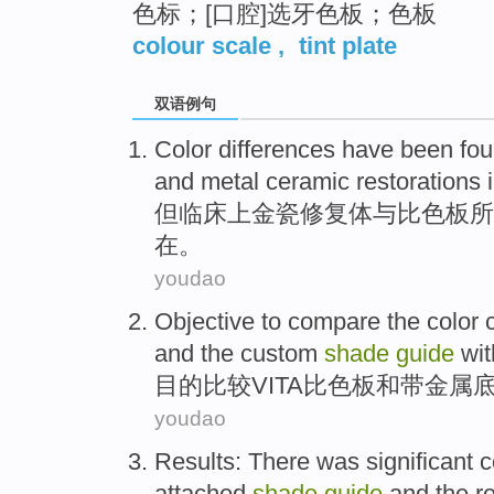
色标；[口腔]选牙色板；色板
colour scale
,
tint plate
双语例句
Color
differences
have been fo
and
metal
ceramic
restorations
但
临床上
金
瓷
修复
体
与
比
色
板所
在
。
youdao
Objective to
compare
the
color
and
the
custom
shade
guide
wi
目的
比较
VITA
比
色
板
和
带
金属
youdao
Results
:
There
was significant
c
attached
shade
guide
and
the r