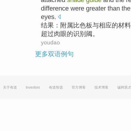
difference
were greater
than
the
eyes.
结果
：
附属
比色
板
与
相应
的
材料
超过
肉眼
的
识别
阈。
youdao
更多双语例句
关于有道
Investors
有道智选
官方博客
技术博客
诚聘英