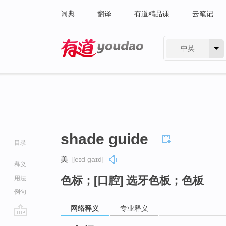
词典
翻译
有道精品课
云笔记
中英
有道 - 网易旗下搜索
shade guide
目录
美
[ʃeɪd ɡaɪd]
释义
色标；[口腔] 选牙色板；色板
用法
例句
网络释义
专业释义
go