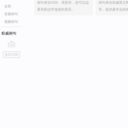
例句来自VOA、美剧等，您可以边
例句来自权威英文
全部
看美剧边学地道的美语。
等，提供最专业的
音频例句
视频例句
权威例句
go
返回词典
top