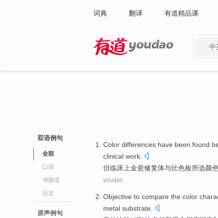
词典
翻译
有道精品课
中
有道 - 网易旗下搜索
双语例句
Color
differences
have been found
b
全部
clinical
work.
口语
但
临床上
金
瓷
修复
体
与
比
色
板所选颜
书面语
youdao
论文
Objective to
compare
the
color
chara
metal
substrate
.
原声例句