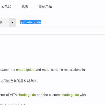
云笔记
惠惠
更多产品
英
etween
the
shade
guide
and
metal
ceramic
restorations
in
色
之间
的
色差问题长期存在
。
cter
of
VITA
shade
guide
and
the
custom
shade
guide
with