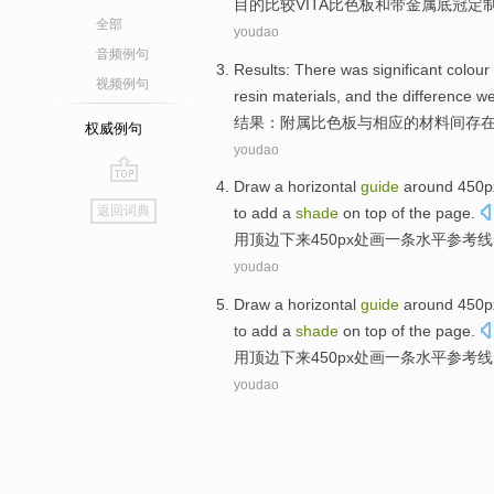
目的
比较
VITA
比
色
板
和
带
金属
底
冠
定
全部
youdao
音频例句
Results
:
There
was significant
colour
视频例句
resin
materials
, and the difference
we
结果
：
附属
比色
板
与
相应
的
材料
间
存
权威例句
youdao
Draw
a
horizontal
guide
around 450
p
go
返回词典
to
add
a
shade
on
top
of the page.
top
用
顶
边
下来450
px
处
画
一条
水平
参考线
youdao
Draw
a
horizontal
guide
around 450
p
to
add
a
shade
on
top
of the page.
用
顶
边
下来450
px
处
画
一条
水平
参考线
youdao