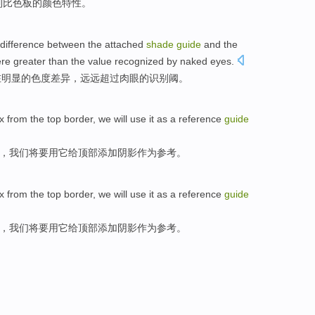
制
比色板
的
颜色
特性
。
difference
between
the
attached
shade
guide
and
the
re greater
than
the value
recognized
by
naked
eyes.
在
明显
的
色度
差异
，
远远
超过
肉眼
的
识别
阈。
x
from the
top
border
,
we
will
use
it
as a
reference
guide
，
我们
将要
用
它
给顶部
添加
阴影
作为
参考
。
x
from the
top
border
,
we
will
use
it
as a
reference
guide
，
我们
将要
用
它
给顶部
添加
阴影
作为
参考
。