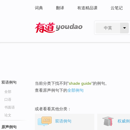
词典
翻译
有道精品课
云笔记
中英
有道 - 网易旗下搜索
双语例句
当前分类下找不到"
shade guide
"的例句。
查看原声例句下的
全部例句
全部
口语
书面语
或者看看其他分类：
论文
双语例句
权威例
原声例句