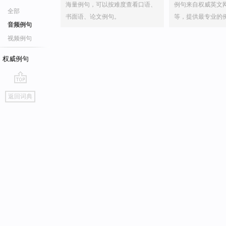
海量例句，可以按难度查看口语、
例句来自权威英文
全部
书面语、论文例句。
等，提供最专业的
音频例句
视频例句
权威例句
go
返回词典
top