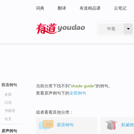
词典
翻译
有道精品课
云笔记
中英
有道 - 网易旗下搜索
双语例句
当前分类下找不到"
shade guide
"的例句。
查看原声例句下的
全部例句
全部
口语
书面语
或者看看其他分类：
论文
双语例句
权威例
原声例句