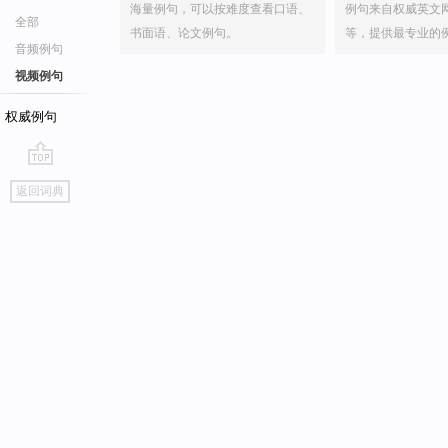
海量例句，可以按难度查看口语、
例句来自权威英文
全部
书面语、论文例句。
等，提供最专业的
音频例句
视频例句
权威例句
go
返回词典
top