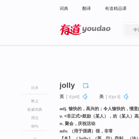
词典
翻译
有道精品课
中
有道 - 网易旗下搜索
jolly
目录
英
[ˈdʒɒli]
美
[ˈdʒɑːli]
释义
adj. 愉快的，高兴的；令人愉快的，惬
权威词典
v. <非正式>鼓励（某人），劝（某人）
用法
n. 聚会，庆祝活动
例句
adv. （用于强调）很，非常
【名】 （Jolly）（英、印）乔利，（