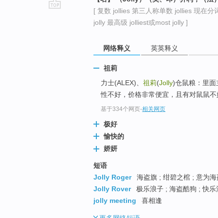
[ 复数 jollies 第三人称单数 jollies 现在分词 
go
jolly 最高级 jolliest或most jolly ]
top
网络释义
英英释义
祖莉
力士(ALEX)、
祖莉
(
Jolly
)仓鼠粮：里
性不好，价格非常便宜，且有对鼠鼠不好
基于334个网页
-
相关网页
极好
愉快的
娇妍
短语
Jolly Roger
海盗旗 ; 绀碧之棺 ; 意为
Jolly Rover
极乐浪子 ; 海盗酷狗 ; 快乐
jolly meeting
喜相逢
更多
网络短语