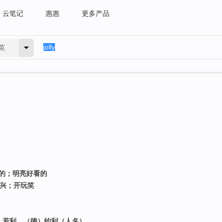
云笔记
惠惠
更多产品
英
意的；明亮好看的
高兴；开玩笑
法）若利，（德）约利（人名）