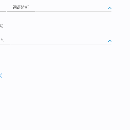
词
词语辨析
旗）
例句