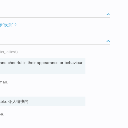
示“欢乐”？
lier, jolliest )
and cheerful in their appearance or behaviour.
oman.
joyable. 令人愉快的
ea.