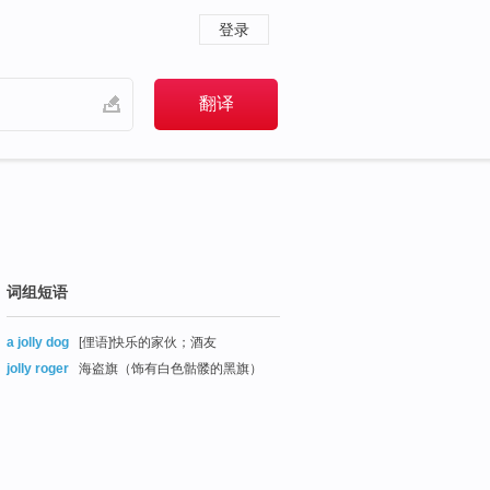
登录
词组短语
a jolly dog
[俚语]快乐的家伙；酒友
jolly roger
海盗旗（饰有白色骷髅的黑旗）