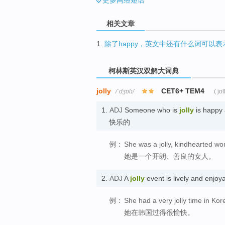
相关文章
1.
除了happy，英文中还有什么词可以表
柯林斯英汉双解大词典
jolly
CET6+ TEM4
/ˈdʒɒlɪ/
( jol
1.
ADJ
Someone who is
jolly
is happy 
快乐的
例：
She was a jolly, kindhearted w
她是一个开朗、善良的女人。
2.
ADJ
A
jolly
event is lively and en
例：
She had a very jolly time in Kor
她在韩国过得很愉快。