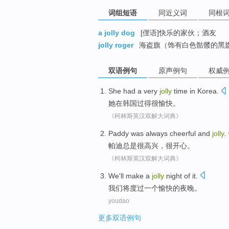
词组短语
同近义词
同根
a jolly dog
[俚语]快乐的家伙；酒友
jolly roger
海盗旗（饰有白色骷髅的黑
双语例句
原声例句
权威
She
had
a very
jolly
time
in
Korea
.
她
在
韩国
过得
很
愉快
。
《柯林斯英汉双解大词典》
Paddy
was always
cheerful
and
jolly
.
帕迪
总是
很高兴
，
很开心
。
《柯林斯英汉双解大词典》
We
'll
make
a
jolly
night
of
it.
我们
将
度过
一个
愉快
的
夜晚
。
youdao
更多双语例句