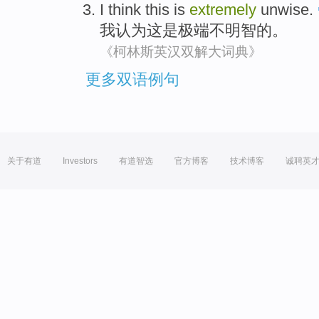
I
think
this
is
extremely
unwise
.
我
认为
这
是
极端
不明智
的。
《柯林斯英汉双解大词典》
更多双语例句
关于有道
Investors
有道智选
官方博客
技术博客
诚聘英