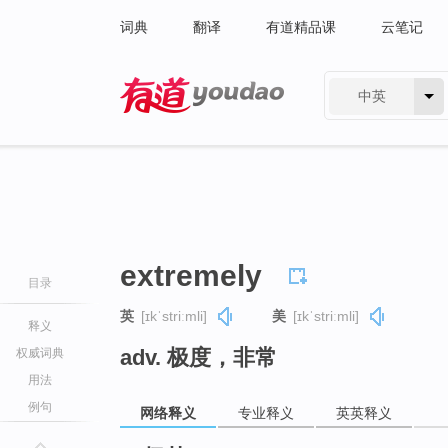
词典
翻译
有道精品课
云笔记
中英
有道 - 网易旗下搜索
extremely
目录
英
[ɪkˈstriːmli]
美
[ɪkˈstriːmli]
释义
adv. 极度，非常
权威词典
用法
例句
网络释义
专业释义
英英释义