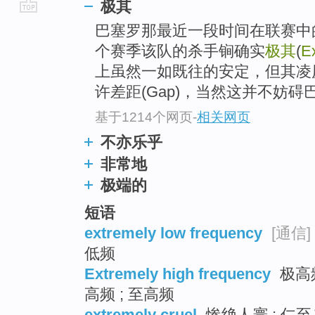
极其
go
巴塞罗那最近一段时间在联赛中
top
个赛季该队的杀手锏确实
极其
(
E
上虽然一如既往的安定，但其凌
许差距(Gap)，当然这并不妨碍
基于1214个网页
-
相关网页
不亦乐乎
非常地
极端的
短语
extremely low frequency
[通信]
低频
Extremely high frequency
极高频
高频 ; 至高频
extremely cruel
惨绝人寰 ; 仁至