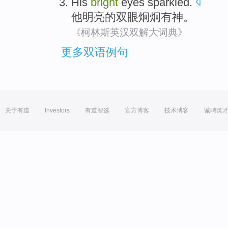
His
bright
eyes
sparkled
.
他
明亮的
双眼
炯炯有神
。
《柯林斯英汉双解大词典》
更多双语例句
关于有道
Investors
有道智选
官方博客
技术博客
诚聘英