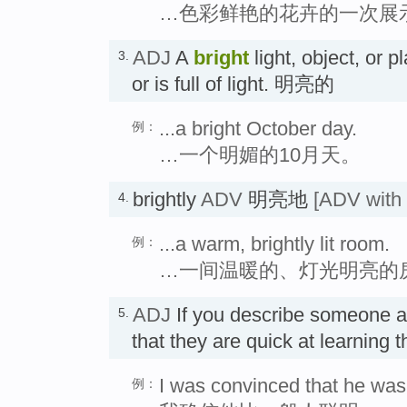
…色彩鲜艳的花卉的一次展
ADJ
A
bright
light, object, or p
3.
or is full of light. 明亮的
...a bright October day.
例：
…一个明媚的10月天。
brightly
ADV
明亮地
[ADV with 
4.
...a warm, brightly lit room.
例：
…一间温暖的、灯光明亮的
ADJ
If you describe someone 
5.
that they are quick at learnin
I was convinced that he was
例：