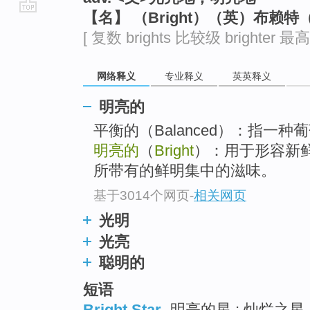
【名】 （Bright）（英）布赖特
go
[ 复数 brights 比较级 brighter 最高级
top
网络释义
专业释义
英英释义
明亮的
平衡的（Balanced）：指一
明亮的
（
Bright
）：用于形容新
所带有的鲜明集中的滋味。
基于3014个网页
-
相关网页
光明
光亮
聪明的
短语
Bright Star
明亮的星 ; 灿烂之星 