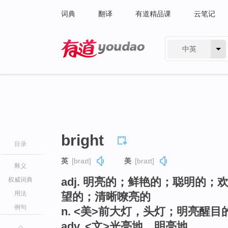
词典
翻译
有道精品课
云笔记
中英
有道 - 网易旗下搜索
bright
目录
英
[braɪt]
美
[braɪt]
释义
adj. 明亮的；鲜艳的；聪明的
权威词典
用法
望的；清晰嘹亮的
例句
n. <美>前大灯，头灯；明亮醒目
adv. <文>光亮地，明亮地