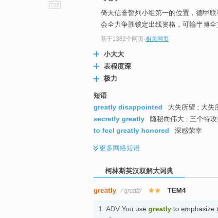
倚天信誉暂列小组第一的位置，德甲联
go
会全力争胜锁定出线资格，可输半博全
top
基于1382个网页
-
相关网页
小大大
表程度深
极力
短语
greatly disappointed
大失所望 ; 大失所
secretly greatly
隐秘而伟大 ; 三个特
to feel greatly honored
深感荣幸
更多
网络短语
柯林斯英汉双解大词典
greatly
TEM4
/ˈgreɪtlɪ/
1.
ADV
You use
greatly
to emphasize 