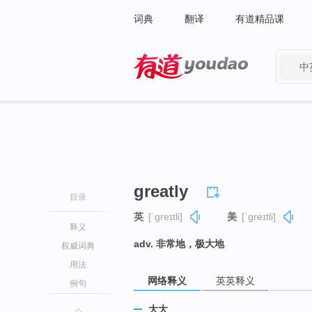
词典
翻译
有道精品课
中
有道 - 网易旗下搜索
greatly
目录
英
[ˈɡreɪtli]
美
[ˈɡreɪtli]
释义
adv. 非常地，极大地
权威词典
用法
网络释义
英英释义
例句
大大