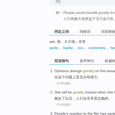
式]
例：
People would benefit greatly fro
人们将极大地受益于无污染汽车
同近义词
同根词
词语辨
adv. 很，大大地；非常
quite
,
badly
,
too
,
extremely
,
far
双语例句
原声例句
权威
Opinions
diverge
greatly
on
this
issu
在
这个
问题
上
意见
分歧
很大
。
《牛津词典》
She
will be
greatly
missed
when
she
l
她
走了以后，人们
会
非常
思念
她的。
《牛津词典》
People
's
reaction
to
the film
has
vari