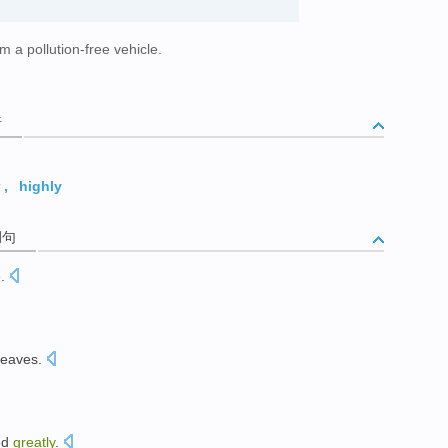
m a pollution-free vehicle.
。
析
,
highly
例句
e
.
eaves.
ed
greatly
.