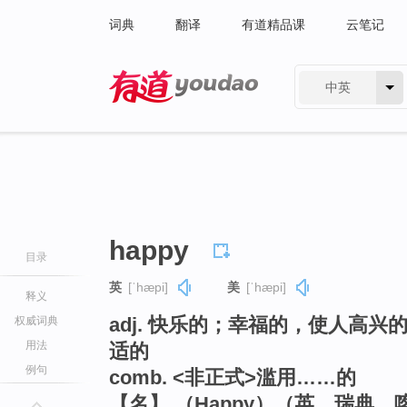
词典
翻译
有道精品课
云笔记
中英
有道 - 网易旗下搜索
happy
目录
英
[ˈhæpi]
美
[ˈhæpi]
释义
adj. 快乐的；幸福的，使人高
权威词典
用法
适的
例句
comb. <非正式>滥用……的
【名】 （Happy）（英、瑞典