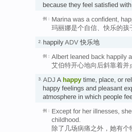
because they feel satisfied wit
Marina was a confident, happ
例：
玛丽娜是个自信、快乐的孩
happily
ADV
快乐地
2.
Albert leaned back happily an
例：
艾伯特开心地向后斜靠着并
ADJ
A
happy
time, place, or rel
3.
happy feelings and pleasant ex
atmosphere in which people
Except for her illnesses, she
例：
childhood.
除了几场病痛之外，她有个