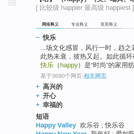
[ 比较级 happier 最高级 happiest ]
go
top
网络释义
专业释义
英英释义
快乐
...场文化感冒，风行一时，趋
此热未衰，彼热又起。如此循环
快乐
（
happy
）是“时尚”的家用
基于3690个网页
-
相关网页
高兴的
开心
幸福的
短语
Happy Valley
欢乐谷 ; 快乐谷
Happy New Year
新年好 ; 爱如阳