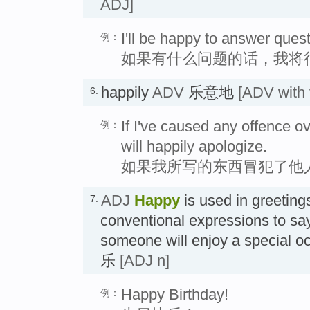
ADJ]
I'll be happy to answer quest
例：
如果有什么问题的话，我将
happily
ADV
乐意地
[ADV with 
6.
If I've caused any offence ov
例：
will happily apologize.
如果我所写的东西冒犯了他
ADJ
Happy
is used in greeting
7.
conventional expressions to sa
someone will enjoy a specia
乐
[ADJ n]
Happy Birthday!
例：