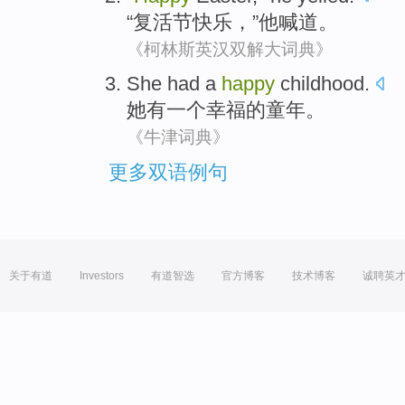
“
复活节
快乐
，”
他
喊道
。
《柯林斯英汉双解大词典》
She
had
a
happy
childhood
.
她
有
一个
幸福
的童年
。
《牛津词典》
更多双语例句
关于有道
Investors
有道智选
官方博客
技术博客
诚聘英