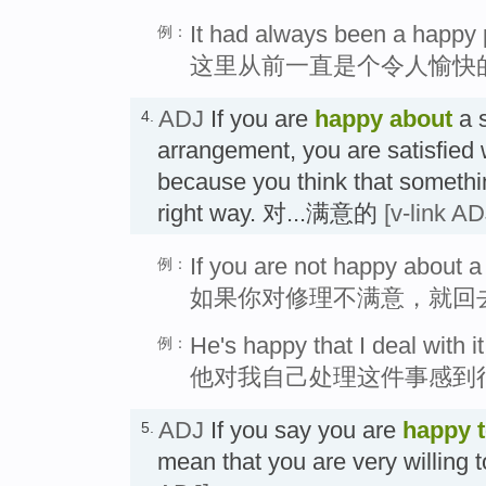
It had always been a happy 
例：
这里从前一直是个令人愉快
ADJ
If you are
happy
about
a s
4.
arrangement, you are satisfied w
because you think that somethin
right way. 对...满意的
[v-link AD
If you are not happy about a
例：
如果你对修理不满意，就回
He's happy that I deal with i
例：
他对我自己处理这件事感到
ADJ
If you say you are
happy
5.
mean that you are very willing